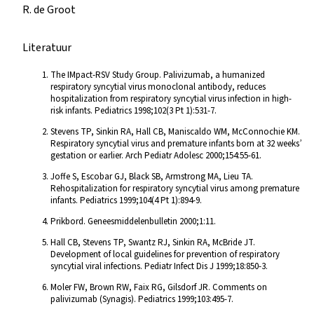
R. de Groot
Literatuur
The IMpact-RSV Study Group. Palivizumab, a humanized
respiratory syncytial virus monoclonal antibody, reduces
hospitalization from respiratory syncytial virus infection in high-
risk infants. Pediatrics 1998;102(3 Pt 1):531-7.
Stevens TP, Sinkin RA, Hall CB, Maniscaldo WM, McConnochie KM.
Respiratory syncytial virus and premature infants born at 32 weeks’
gestation or earlier. Arch Pediatr Adolesc 2000;154:55-61.
Joffe S, Escobar GJ, Black SB, Armstrong MA, Lieu TA.
Rehospitalization for respiratory syncytial virus among premature
infants. Pediatrics 1999;104(4 Pt 1):894-9.
Prikbord. Geneesmiddelenbulletin 2000;1:11.
Hall CB, Stevens TP, Swantz RJ, Sinkin RA, McBride JT.
Development of local guidelines for prevention of respiratory
syncytial viral infections. Pediatr Infect Dis J 1999;18:850-3.
Moler FW, Brown RW, Faix RG, Gilsdorf JR. Comments on
palivizumab (Synagis). Pediatrics 1999;103:495-7.