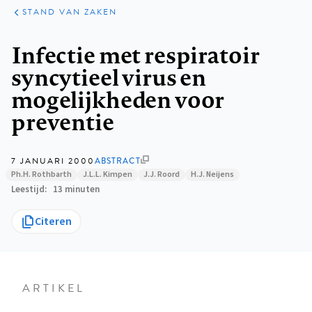
KLINISCHE
ARTIKELEN
PRAKTIJK
STAND VAN ZAKEN
Kruimelpad
Infectie met respiratoir
syncytieel virus en
mogelijkheden voor
preventie
7 JANUARI 2000
ABSTRACT
Ph.H. Rothbarth
J.L.L. Kimpen
J.J. Roord
H.J. Neijens
Leestijd
13 minuten
Citeren
ARTIKEL