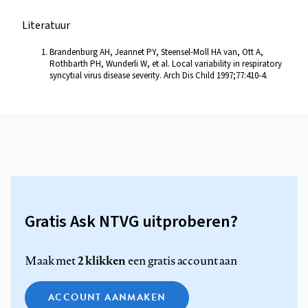
Literatuur
Brandenburg AH, Jeannet PY, Steensel-Moll HA van, Ott A,
Rothbarth PH, Wunderli W, et al. Local variability in respiratory
syncytial virus disease severity. Arch Dis Child 1997;77:410-4.
Gratis Ask NTVG uitproberen?
2 klikken
Maak met
een gratis account aan
ACCOUNT AANMAKEN