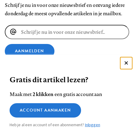
Schrijf je nu in voor onze nieuwsbrief en ontvang iedere
donderdag de meest opvallende artikelen in je mailbox.
E-
mailadres
AANMELDEN
Deze site gebruikt cookies
VOLG ONS OP
Gratis dit artikel lezen?
Zie onze cookie policy
ACCEPTEER AANBEVOLEN INSTELLINGEN
Volg
Volg
Volg
Volg
Volg
Volg
2 klikken
Maak met
een gratis account aan
ons
ons
ons
ons
ons
ons
Functionele cookies
op
op
op
op
op
op
Contact
Colofon
Disclaimer
Privacy
About us
ACCOUNT AANMAKEN
Medische vragen verdienen
Sluiten
Footer
Analytische cookies
Facebook
LinkedIn
Bluesky
Instagram
YouTube
Pinterest
betrouwbare antwoorden
Heb je al een account of een abonnement?
Inloggen
Marketing cookies
navigation
STEL ZE NU AAN ASK NTVG