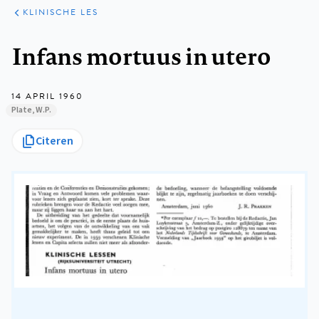
KLINISCHE
ARTIKELEN
PRAKTIJK
KLINISCHE LES
Kruimelpad
Infans mortuus in utero
14 APRIL 1960
Plate, W.P.
Citeren