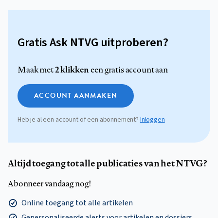
Gratis Ask NTVG uitproberen?
2 klikken
Maak met
een gratis account aan
ACCOUNT AANMAKEN
Heb je al een account of een abonnement?
Inloggen
Altijd toegang tot alle publicaties van het NTVG?
Abonneer vandaag nog!
Online toegang tot alle artikelen
Gepersonaliseerde alerts voor artikelen en dossiers