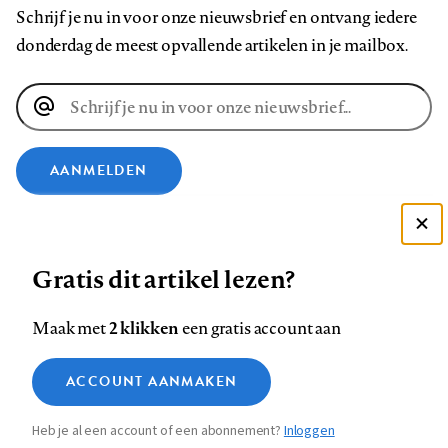
Schrijf je nu in voor onze nieuwsbrief en ontvang iedere
donderdag de meest opvallende artikelen in je mailbox.
E-
mailadres
AANMELDEN
VOLG ONS OP
Deze site gebruikt cookies
Gratis dit artikel lezen?
Zie onze cookie policy
Volg
Volg
Volg
Volg
Volg
Volg
ACCEPTEER AANBEVOLEN INSTELLINGEN
2 klikken
Maak met
een gratis account aan
ons
ons
ons
ons
ons
ons
op
op
op
op
op
op
Contact
Colofon
Disclaimer
Privacy
About us
Functionele cookies
ACCOUNT AANMAKEN
Footer
Facebook
LinkedIn
Bluesky
Instagram
YouTube
Pinterest
Medische vragen verdienen
Sluiten
Analytische cookies
betrouwbare antwoorden
navigation
Heb je al een account of een abonnement?
Inloggen
Marketing cookies