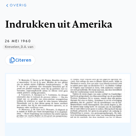
ARTIKELEN
OVERIG
OVERIG
Kruimelpad
Indrukken uit Amerika
26 MEI 1960
Krevelen, D.A. van
Citeren