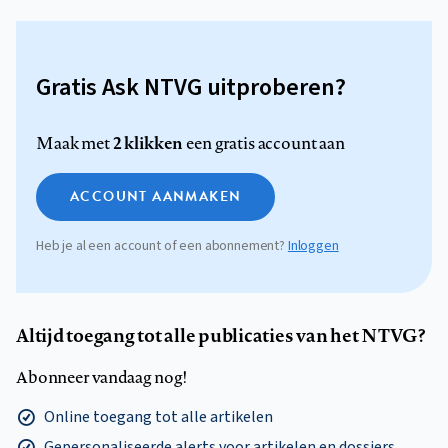
Gratis Ask NTVG uitproberen?
2 klikken
Maak met
een gratis account aan
ACCOUNT AANMAKEN
Heb je al een account of een abonnement?
Inloggen
Altijd toegang tot alle publicaties van het NTVG?
Abonneer vandaag nog!
Online toegang tot alle artikelen
Gepersonaliseerde alerts voor artikelen en dossiers