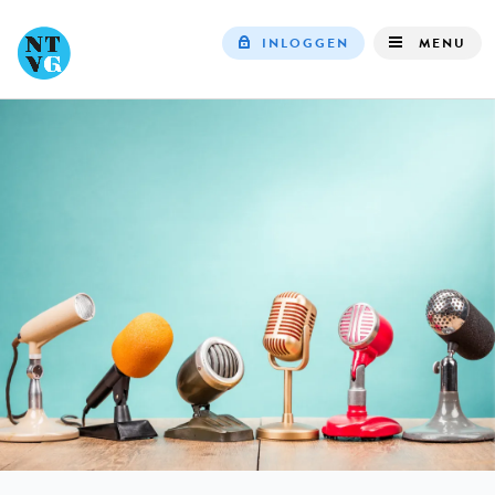
INLOGGEN
MENU
Top
navigation
IN