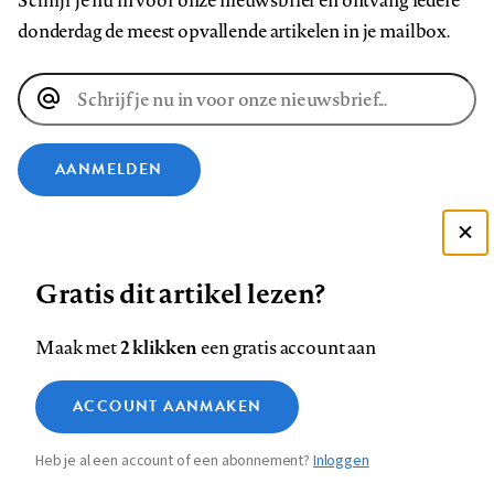
Schrijf je nu in voor onze nieuwsbrief en ontvang iedere
donderdag de meest opvallende artikelen in je mailbox.
E-
mailadres
AANMELDEN
VOLG ONS OP
Deze site gebruikt cookies
Gratis dit artikel lezen?
Zie onze cookie policy
Volg
Volg
Volg
Volg
Volg
Volg
ACCEPTEER AANBEVOLEN INSTELLINGEN
ons
ons
2 klikken
ons
ons
ons
ons
Maak met
een gratis account aan
op
op
op
op
op
op
Contact
Colofon
Disclaimer
Privacy
About us
Functionele cookies
Footer
ACCOUNT AANMAKEN
Facebook
LinkedIn
Bluesky
Instagram
YouTube
Pinterest
Medische vragen verdienen
Sluiten
Analytische cookies
betrouwbare antwoorden
navigation
Heb je al een account of een abonnement?
Inloggen
Marketing cookies
STEL ZE NU AAN ASK NTVG