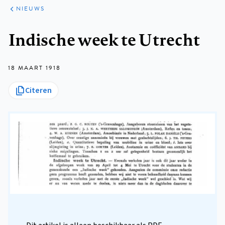
ARTIKELEN
HET
NIEUWS
KORT
Kruimelpad
Indische week te Utrecht
18 MAART 1918
Citeren