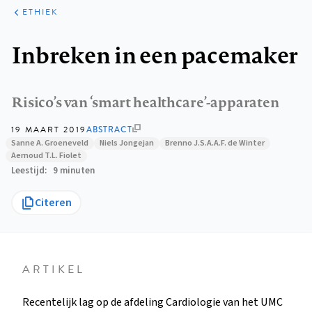
ARTIKELEN
PERSPECTIEF
ETHIEK
Kruimelpad
Inbreken in een pacemaker
Risico’s van ‘smart healthcare’-apparaten
19 MAART 2019
ABSTRACT
Sanne A. Groeneveld
Niels Jongejan
Brenno J.S.A.A.F. de Winter
Aernoud T.L. Fiolet
Leestijd
9 minuten
Citeren
ARTIKEL
Recentelijk lag op de afdeling Cardiologie van het UMC