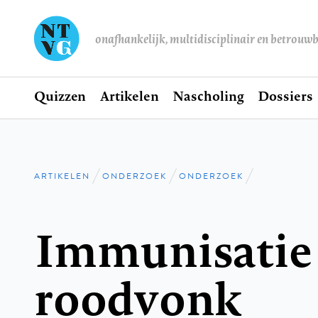
onafhankelijk, multidisciplinair en betrouw
Home
Quizzen
Artikelen
Nascholing
Dossiers
Hoofdnavigatie
ARTIKELEN
ONDERZOEK
ONDERZOEK
Kruimelpad
Immunisatie
roodvonk