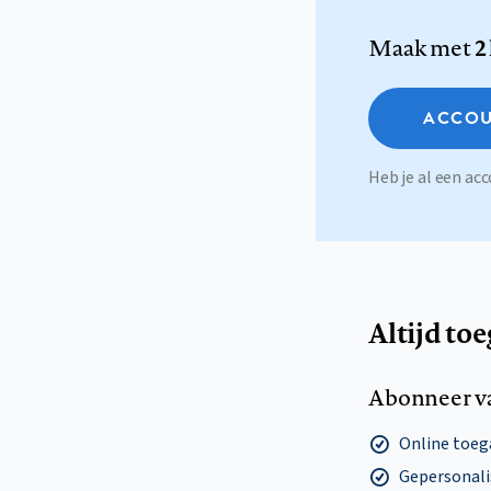
Maak met
2
ACCOU
Heb je al een a
Altijd to
Abonneer v
Online toega
Gepersonalis