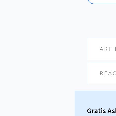
ARTI
REAC
Gratis A