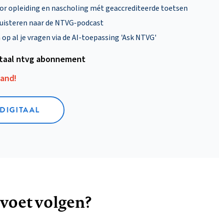
oor opleiding en nascholing mét geaccrediteerde toetsen
uisteren naar de NTVG-podcast
p al je vragen via de AI-toepassing 'Ask NTVG'
itaal ntvg abonnement
aand!
 DIGITAAL
 voet volgen?