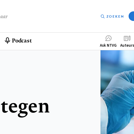
baar
ZOEKEN
Podcast
Compleme
Ask NTVG
Auteur
menu
 tegen