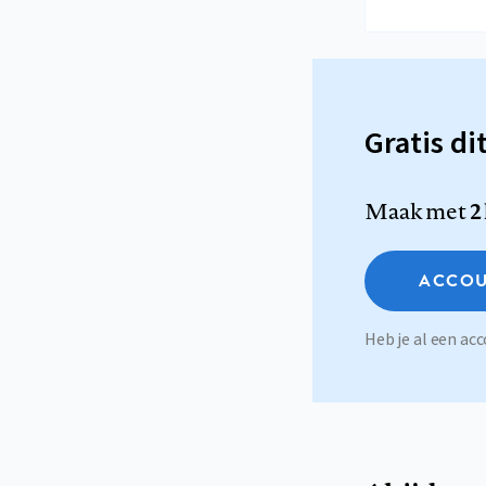
Gratis di
Maak met
2
ACCOU
Heb je al een a