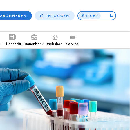
ABONNEREN
INLOGGEN
LICHT
Top
nav
ntair
s
Tijdschrift
Banenbank
Webshop
Service