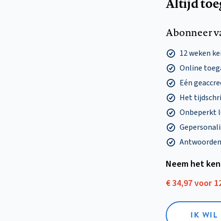
Altijd to
Abonneer v
12 weken k
Online toega
Eén geaccre
Het tijdschri
Onbeperkt l
Gepersonalis
Antwoorden o
Neem het ken
€ 34,97 voor 
IK WI