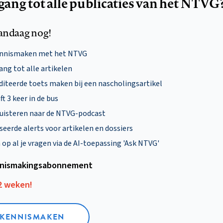
egang tot alle publicaties van het NTVG
andaag nog!
ennismaken met het NTVG
ng tot alle artikelen
diteerde toets maken bij een nascholingsartikel
ft 3 keer in de bus
uisteren naar de NTVG-podcast
eerde alerts voor artikelen en dossiers
p al je vragen via de AI-toepassing 'Ask NTVG'
nismakings­abonnement
12 weken!
L KENNISMAKEN