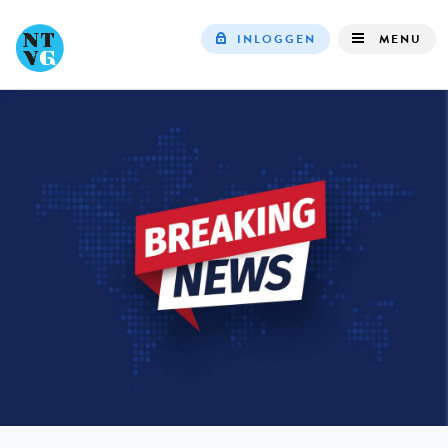
INLOGGEN
MENU
Top
navigation
IN