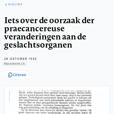
ARTIKELEN
HET
NIEUWS
KORT
Kruimelpad
Iets over de oorzaak der
praecancereuse
veranderingen aan de
geslachtsorganen
28 OKTOBER 1930
Wijsenbeek, I.A.
Citeren