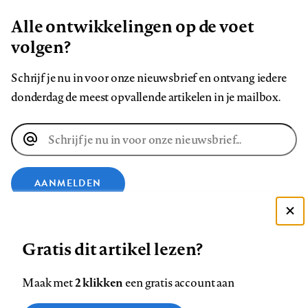
Alle ontwikkelingen op de voet
volgen?
Schrijf je nu in voor onze nieuwsbrief en ontvang iedere
donderdag de meest opvallende artikelen in je mailbox.
E-
mailadres
AANMELDEN
Deze site gebruikt cookies
VOLG ONS OP
Gratis dit artikel lezen?
Zie onze cookie policy
ACCEPTEER AANBEVOLEN INSTELLINGEN
Volg
Volg
Volg
Volg
Volg
Volg
2 klikken
Maak met
een gratis account aan
ons
ons
ons
ons
ons
ons