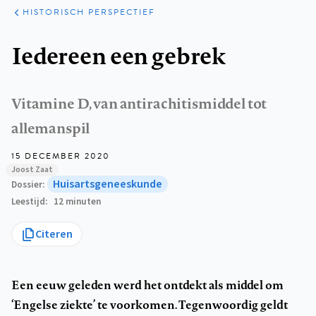
ARTIKELEN
PERSPECTIEF
HISTORISCH PERSPECTIEF
Kruimelpad
Iedereen een gebrek
Vitamine D, van antirachitismiddel tot
allemanspil
15 DECEMBER 2020
Joost Zaat
Huisartsgeneeskunde
Dossier
Leestijd
12 minuten
Citeren
Een eeuw geleden werd het ontdekt als middel om
‘Engelse ziekte’ te voorkomen. Tegenwoordig geldt