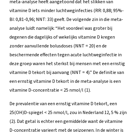
meta-analyse heeft aangetoond dat het slikken van
vitamine D iets minder luchtweginfecties (RR: 0,88; 95%-
BI: 0,81-0,96; NNT: 33) geeft. De volgende zin in die meta-
analyse luidt namelijk: “Het voordeel was groter bij
degenen die dagelijks of wekelijks vitamine D kregen
zonder aanvullende bolusdoses (NNT = 20) en de
beschermende effecten tegen acute luchtweginfectie in
deze groep waren het sterkst bij mensen met een ernstig
vitamine D tekort bij aanvang (NNT = 4).” De definitie van
een ernstig vitamine D tekort in de meta-analyse is een
vitamine D-concentratie < 25 nmol/l (1).
De prevalentie van een ernstig vitamine D tekort, een
25(OH)D-spiegel < 25 nmol/l, zou in Nederland 12, 5 % zijn
(2). Dat getal is echter een gemiddelde want de vitamine
D-concentratie varieert met de seizoenen. In de winter is