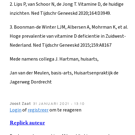
2. Lips P, van Schoor N, de Jong T. Vitamine D, de huidige
inzichten. Ned Tijdschr Geneeskd 2020;164:D3949.
3. Boonman-de Winter LJM, Albersen A, Mohrman K, et al.
Hoge prevalentie van vitamine D deficientie in Zuidwest-
Nederland. Ned Tijdschr Geneeskd 2015;159:A8167
Mede namens collega J. Hartman, huisarts,
Jan van der Meulen, basis-arts, Huisartsenpraktijk de
Jagerweg Dordrecht
Joost
Zaat
31 JANUARI 2021 - 13:10
Login
of
registreer
om te reageren
Repliek auteur