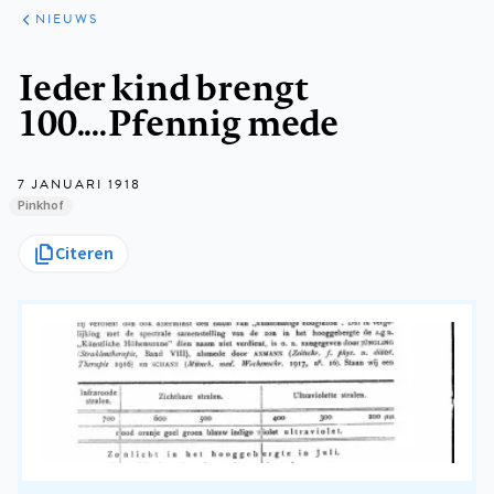
ARTIKELEN
HET
NIEUWS
KORT
Kruimelpad
Ieder kind brengt
100....Pfennig mede
7 JANUARI 1918
Pinkhof
Citeren