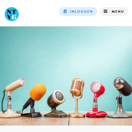
INLOGGEN
MENU
Top
navigation
IN