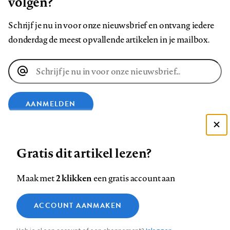
volgen?
Schrijf je nu in voor onze nieuwsbrief en ontvang iedere
donderdag de meest opvallende artikelen in je mailbox.
E-
mailadres
AANMELDEN
Deze site gebruikt cookies
VOLG ONS OP
Gratis dit artikel lezen?
Zie onze cookie policy
ACCEPTEER AANBEVOLEN INSTELLINGEN
Volg
Volg
Volg
Volg
Volg
Volg
2 klikken
Maak met
een gratis account aan
ons
ons
ons
ons
ons
ons
Functionele cookies
op
op
op
op
op
op
Contact
Colofon
Disclaimer
Privacy
About us
ACCOUNT AANMAKEN
Medische vragen verdienen
Sluiten
Footer
Analytische cookies
Facebook
LinkedIn
Bluesky
Instagram
YouTube
Pinterest
betrouwbare antwoorden