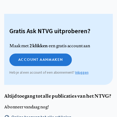
Gratis Ask NTVG uitproberen?
2 klikken
Maak met
een gratis account aan
ACCOUNT AANMAKEN
Heb je al een account of een abonnement?
Inloggen
Altijd toegang tot alle publicaties van het NTVG?
Abonneer vandaag nog!