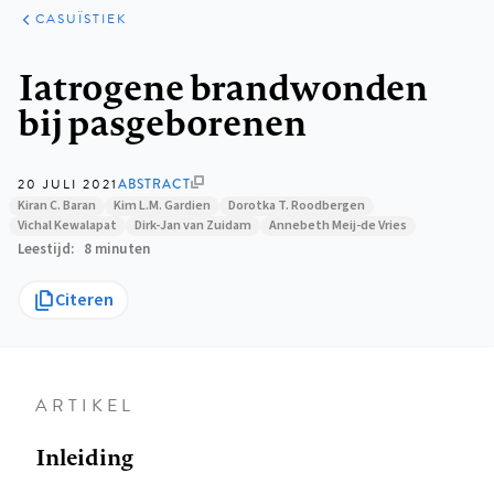
KLINISCHE
ARTIKELEN
PRAKTIJK
CASUÏSTIEK
Kruimelpad
Iatrogene brandwonden
bij pasgeborenen
20 JULI 2021
ABSTRACT
Kiran C. Baran
Kim L.M. Gardien
Dorotka T. Roodbergen
Vichal Kewalapat
Dirk-Jan van Zuidam
Annebeth Meij-de Vries
Leestijd
8 minuten
Citeren
ARTIKEL
Inleiding