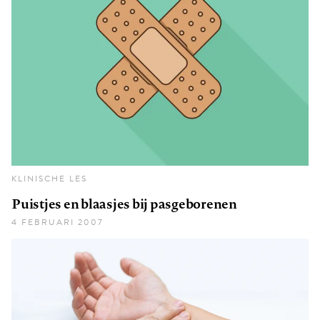
KLINISCHE LES
Puistjes en blaasjes bij pasgeborenen
4 FEBRUARI 2007