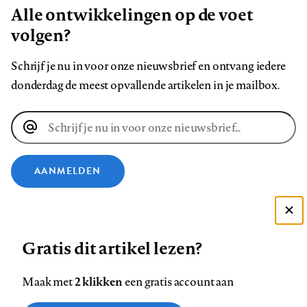
Alle ontwikkelingen op de voet
volgen?
Schrijf je nu in voor onze nieuwsbrief en ontvang iedere
donderdag de meest opvallende artikelen in je mailbox.
E-
mailadres
AANMELDEN
VOLG ONS OP
Deze site gebruikt cookies
Gratis dit artikel lezen?
Zie onze cookie policy
Volg
Volg
Volg
Volg
Volg
Volg
ACCEPTEER AANBEVOLEN INSTELLINGEN
ons
ons
2 klikken
ons
ons
ons
ons
Maak met
een gratis account aan
op
op
op
op
op
op
Contact
Colofon
Disclaimer
Privacy
About us