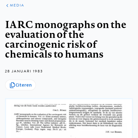
ARTIKELEN
VARIA
MEDIA
Kruimelpad
IARC monographs on the
evaluation of the
carcinogenic risk of
chemicals to humans
28 JANUARI 1983
Citeren