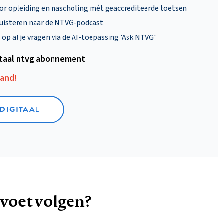
oor opleiding en nascholing mét geaccrediteerde toetsen
uisteren naar de NTVG-podcast
p al je vragen via de AI-toepassing 'Ask NTVG'
itaal ntvg abonnement
aand!
 DIGITAAL
 voet volgen?