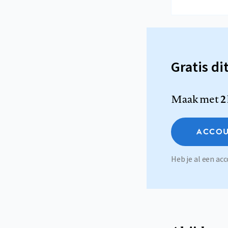
Gratis di
Maak met
2
ACCOU
Heb je al een a