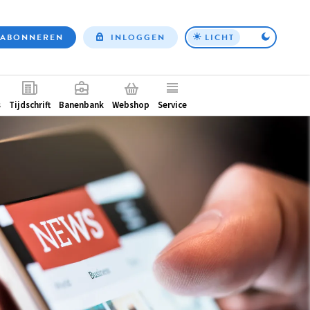
ABONNEREN
INLOGGEN
LICHT
Top
nav
ntair
s
Tijdschrift
Banenbank
Webshop
Service