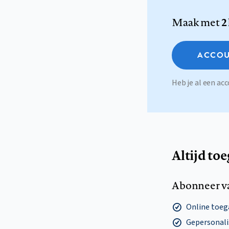
Maak met
2
ACCOU
Heb je al een a
Altijd to
Abonneer v
Online toega
Gepersonalis