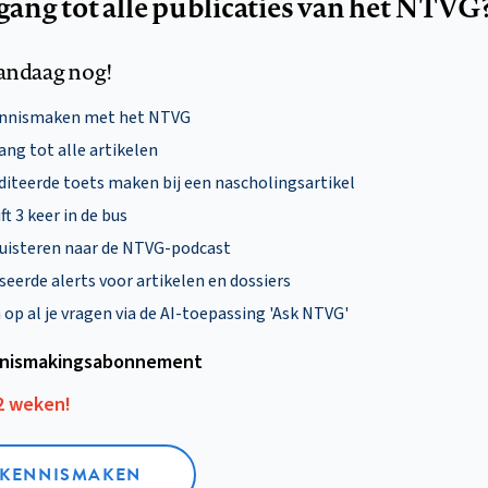
egang tot alle publicaties van het NTVG
andaag nog!
ennismaken met het NTVG
ng tot alle artikelen
diteerde toets maken bij een nascholingsartikel
ft 3 keer in de bus
uisteren naar de NTVG-podcast
eerde alerts voor artikelen en dossiers
p al je vragen via de AI-toepassing 'Ask NTVG'
nismakings­abonnement
12 weken!
L KENNISMAKEN