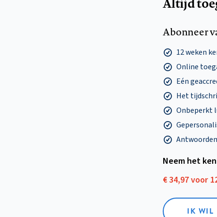
Altijd to
Abonneer v
12 weken k
Online toega
Eén geaccre
Het tijdschri
Onbeperkt l
Gepersonalis
Antwoorden o
Neem het ken
€ 34,97 voor 
IK WI