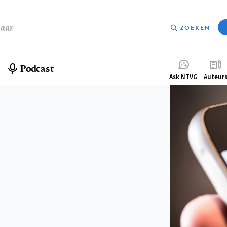
baar
ZOEKEN
Podcast
Compleme
Ask NTVG
Auteur
menu