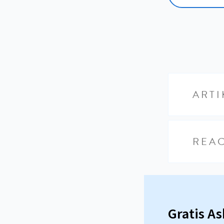
ARTI
REAC
Gratis A