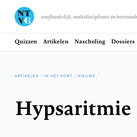
onafhankelijk, multidisciplinair en betrouw
Home
Quizzen
Artikelen
Nascholing
Dossiers
Hoofdnavigatie
ARTIKELEN
IN HET KORT
NIEUWS
Kruimelpad
Hypsaritmie