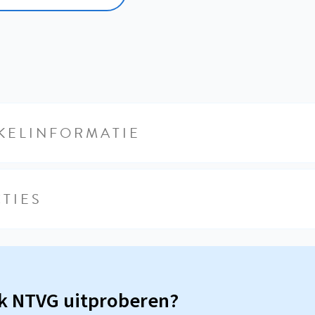
KELINFORMATIE
TIES
sk NTVG uitproberen?