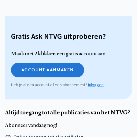
Gratis Ask NTVG uitproberen?
2 klikken
Maak met
een gratis account aan
ACCOUNT AANMAKEN
Heb je al een account of een abonnement?
Inloggen
Altijd toegang tot alle publicaties van het NTVG?
Abonneer vandaag nog!