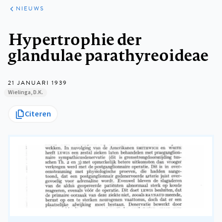
ARTIKELEN
HET
NIEUWS
KORT
Kruimelpad
Hypertrophie der
glandulae parathyreoideae
21 JANUARI 1939
Wielinga, D.K.
Citeren