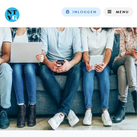
INLOGGEN
MENU
Top
navigation
IN