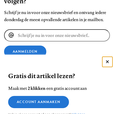
volgen?
Schrijf je nu in voor onze nieuwsbrief en ontvang iedere
donderdag de meest opvallende artikelen in je mailbox.
E-
mailadres
AANMELDEN
Deze site gebruikt cookies
VOLG ONS OP
Gratis dit artikel lezen?
Zie onze cookie policy
ACCEPTEER AANBEVOLEN INSTELLINGEN
Volg
Volg
Volg
Volg
Volg
Volg
2 klikken
Maak met
een gratis account aan
ons
ons
ons
ons
ons
ons
Functionele cookies
op
op
op
op
op
op
Contact
Colofon
Disclaimer
Privacy
About us
ACCOUNT AANMAKEN
Medische vragen verdienen
Sluiten
Footer
Analytische cookies
Facebook
LinkedIn
Bluesky
Instagram
YouTube
Pinterest
betrouwbare antwoorden