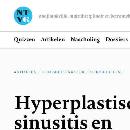
onafhankelijk, multidisciplinair en betrouw
Home
Quizzen
Artikelen
Nascholing
Dossiers
Hoofdnavigatie
ARTIKELEN
KLINISCHE PRAKTIJK
KLINISCHE LES
Kruimelpad
Hyperplastis
sinusitis en