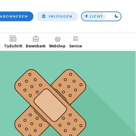
ABONNEREN
INLOGGEN
LICHT
Top
nav
ntair
s
Tijdschrift
Banenbank
Webshop
Service