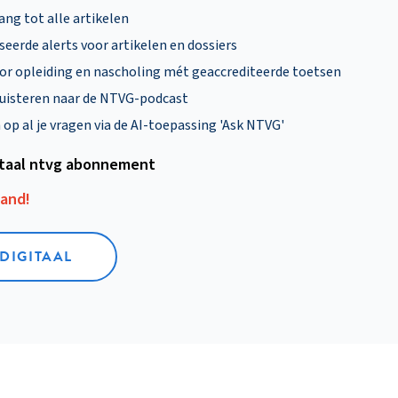
ng tot alle artikelen
eerde alerts voor artikelen en dossiers
oor opleiding en nascholing mét geaccrediteerde toetsen
uisteren naar de NTVG-podcast
p al je vragen via de AI-toepassing 'Ask NTVG'
itaal ntvg abonnement
aand!
 DIGITAAL