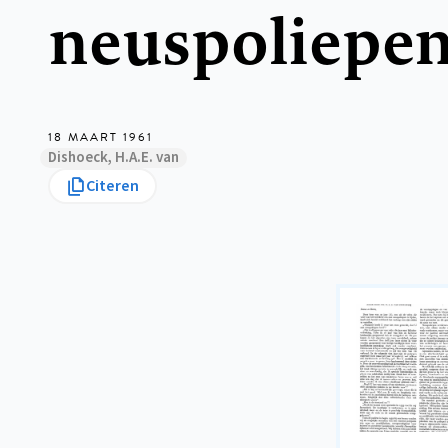
neuspoliepe
18 MAART 1961
Dishoeck, H.A.E. van
Citeren