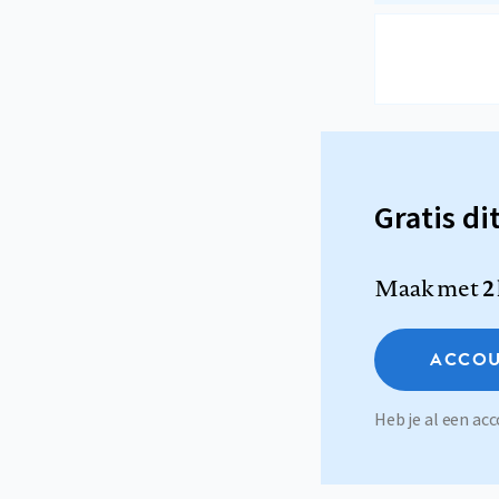
Gratis di
Maak met
2
ACCOU
Heb je al een a