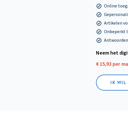
Online toega
Gepersonalis
Artikelen v
Onbeperkt l
Antwoorden o
Neem het dig
€ 15,93 per m
IK WIL