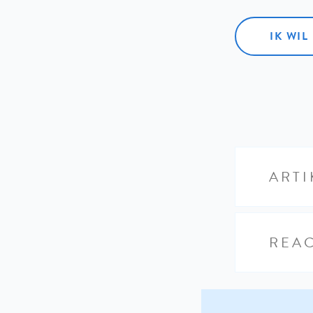
IK WI
ARTI
REAC