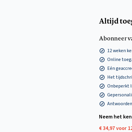
Altijd to
Abonneer v
12 weken k
Online toega
Eén geaccre
Het tijdschri
Onbeperkt l
Gepersonalis
Antwoorden o
Neem het ken
€ 34,97 voor 