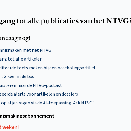
egang tot alle publicaties van het NTVG
andaag nog!
ennismaken met het NTVG
ng tot alle artikelen
diteerde toets maken bij een nascholingsartikel
ft 3 keer in de bus
uisteren naar de NTVG-podcast
eerde alerts voor artikelen en dossiers
p al je vragen via de AI-toepassing 'Ask NTVG'
nismakings­abonnement
12 weken!