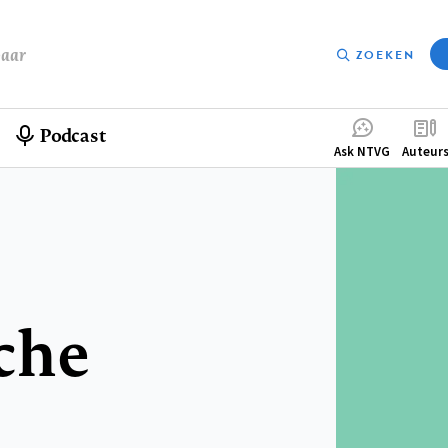
baar
ZOEKEN
Podcast
Compleme
Ask NTVG
Auteur
menu
che