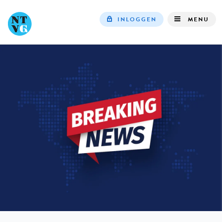
INLOGGEN
MENU
Top
navigation
IN