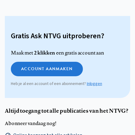
Gratis Ask NTVG uitproberen?
2 klikken
Maak met
een gratis account aan
ACCOUNT AANMAKEN
Heb je al een account of een abonnement?
Inloggen
Altijd toegang tot alle publicaties van het NTVG?
Abonneer vandaag nog!