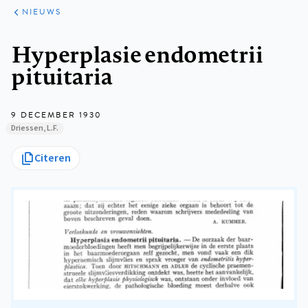
ARTIKELEN
HET
NIEUWS
KORT
Kruimelpad
Hyperplasie endometrii
pituitaria
9 DECEMBER 1930
Driessen, L.F.
Citeren