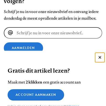
volgen?
Schrijf je nu in voor onze nieuwsbrief en ontvang iedere
donderdag de meest opvallende artikelen in je mailbox.
E-
mailadres
AANMELDEN
Deze site gebruikt cookies
VOLG ONS OP
Gratis dit artikel lezen?
Zie onze cookie policy
ACCEPTEER AANBEVOLEN INSTELLINGEN
Volg
Volg
Volg
Volg
Volg
Volg
2 klikken
Maak met
een gratis account aan
ons
ons
ons
ons
ons
ons
Functionele cookies
op
op
op
op
op
op
Contact
Colofon
Disclaimer
Privacy
About us
ACCOUNT AANMAKEN
Medische vragen verdienen
Sluiten
Footer
Analytische cookies
Facebook
LinkedIn
Bluesky
Instagram
YouTube
Pinterest
betrouwbare antwoorden