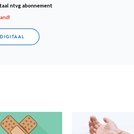
itaal ntvg abonnement
aand!
 DIGITAAL