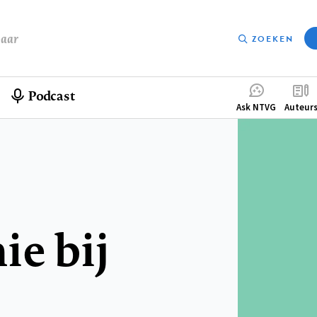
baar
ZOEKEN
Podcast
Compleme
Ask NTVG
Auteur
menu
e bij