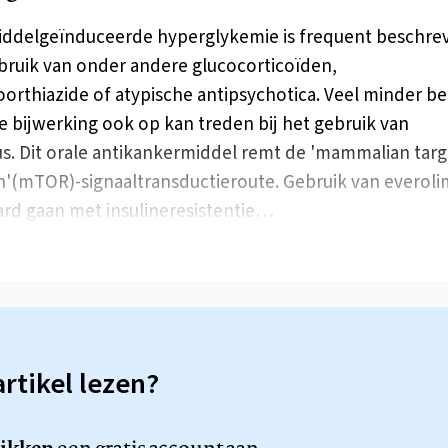
ddelgeïnduceerde hyperglykemie is frequent beschre
ebruik van onder andere glucocorticoïden,
orthiazide of atypische antipsychotica. Veel minder b
ze bijwerking ook op kan treden bij het gebruik van
s. Dit orale antikankermiddel remt de 'mammalian targ
'(mTOR)-signaaltransductieroute. Gebruik van everol
rd gaan met insulineresistentie…
artikel lezen?
likken
een gratis account aan