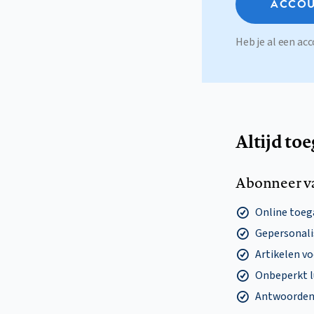
ACCOU
Heb je al een a
Altijd to
Abonneer v
Online toega
Gepersonalis
Artikelen v
Onbeperkt l
Antwoorden o