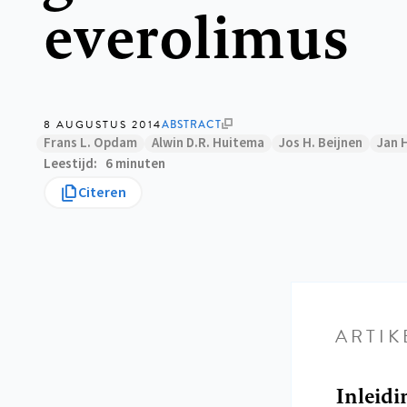
everolimus
8 AUGUSTUS 2014
ABSTRACT
Frans L. Opdam
Alwin D.R. Huitema
Jos H. Beijnen
Jan 
Leestijd
6 minuten
Citeren
ARTIK
Inleidi