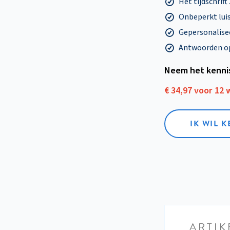
Het tijdschrift
Onbeperkt lui
Gepersonalisee
Antwoorden op 
Neem het kenni
€ 34,97 voor 12
IK WIL 
ARTIK