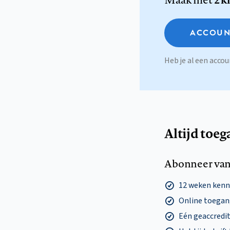
ACCOUN
Heb je al een acc
Altijd toeg
Abonneer van
12 weken ken
Online toegang
Eén geaccredit