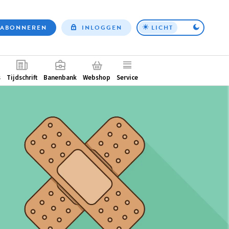
ABONNEREN
INLOGGEN
LICHT
Top
nav
ntair
s
Tijdschrift
Banenbank
Webshop
Service