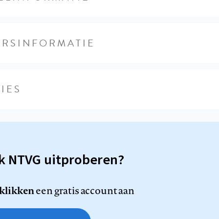
URSINFORMATIE
IES
sk NTVG uitproberen?
 klikken
een gratis account aan