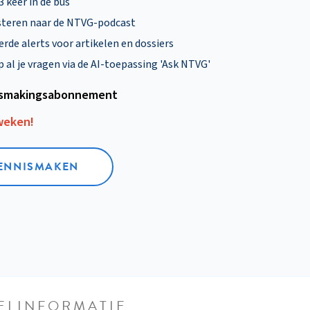
 3 keer in de bus
steren naar de NTVG-podcast
rde alerts voor artikelen en dossiers
al je vragen via de AI-toepassing 'Ask NTVG'
smakings­abonnement
 weken!
KENNISMAKEN
ELINFORMATIE