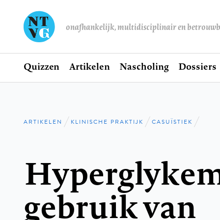
onafhankelijk, multidisciplinair en betrouw
Home
Quizzen
Artikelen
Nascholing
Dossiers
Hoofdnavigatie
ARTIKELEN
KLINISCHE PRAKTIJK
CASUÏSTIEK
Kruimelpad
Hyperglykemi
gebruik van