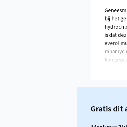
Geneesmi
bij het g
hydrochlo
is dat de
everolimu
rapamycin
kan gepaa
Gratis dit 
Maak met
2 k