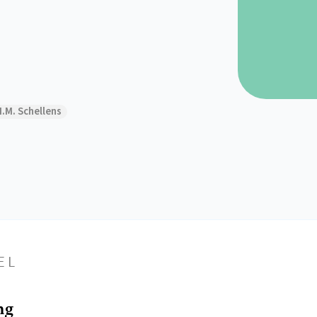
H.M. Schellens
EL
ng