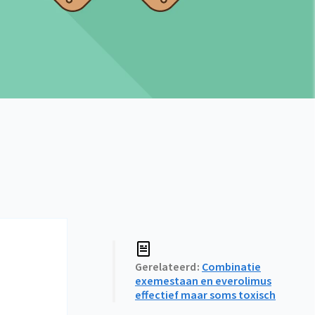
Gerelateerd
Combinatie
exemestaan en everolimus
effectief maar soms toxisch