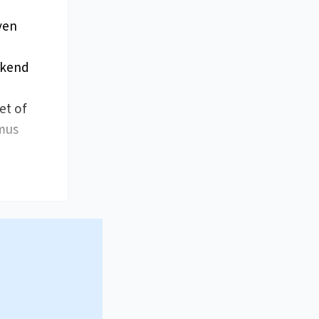
ven
ekend
et of
imus