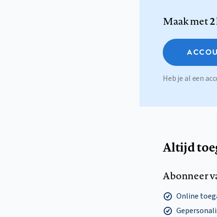
Maak met
2
ACCOU
Heb je al een a
Altijd to
Abonneer v
Online toega
Gepersonalis