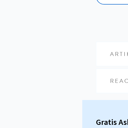
ARTI
REAC
Gratis A