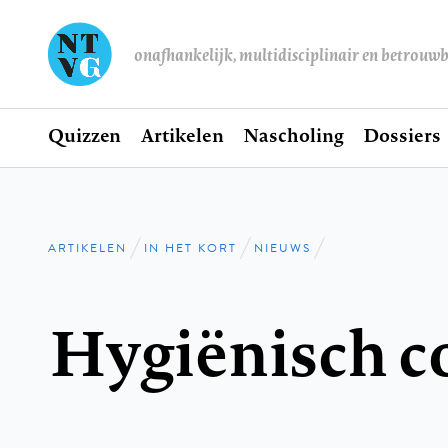
onafhankelijk, multidisciplinair en betrouw
Home
Quizzen
Artikelen
Nascholing
Dossiers
Hoofdnavigatie
ARTIKELEN
IN HET KORT
NIEUWS
Kruimelpad
Hygiënisch c