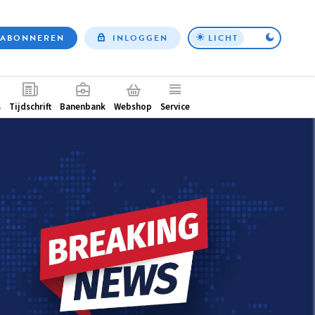
ABONNEREN
INLOGGEN
LICHT
Top
nav
ntair
s
Tijdschrift
Banenbank
Webshop
Service