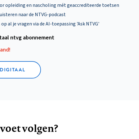
oor opleiding en nascholing mét geaccrediteerde toetsen
uisteren naar de NTVG-podcast
p al je vragen via de AI-toepassing 'Ask NTVG'
itaal ntvg abonnement
aand!
 DIGITAAL
 voet volgen?