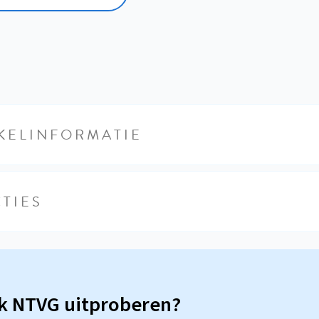
KELINFORMATIE
TIES
sk NTVG uitproberen?