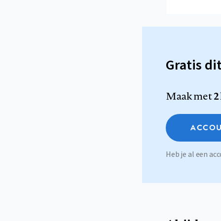
Gratis di
Maak met
2
ACCOU
Heb je al een a