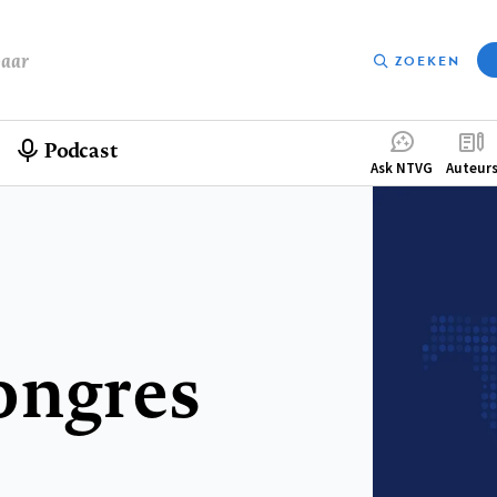
baar
ZOEKEN
Podcast
Compleme
Ask NTVG
Auteur
menu
ongres