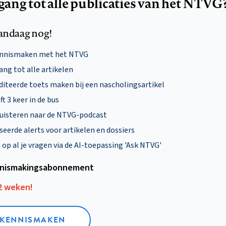
egang tot alle publicaties van het NTVG
andaag nog!
ennismaken met het NTVG
ng tot alle artikelen
diteerde toets maken bij een nascholingsartikel
ft 3 keer in de bus
uisteren naar de NTVG-podcast
eerde alerts voor artikelen en dossiers
p al je vragen via de AI-toepassing 'Ask NTVG'
nismakings­abonnement
12 weken!
L KENNISMAKEN