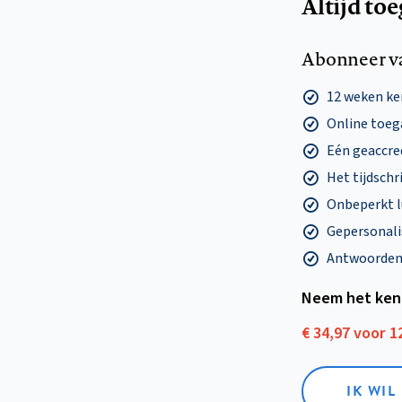
Altijd to
Abonneer v
12 weken k
Online toega
Eén geaccre
Het tijdschri
Onbeperkt l
Gepersonalis
Antwoorden o
Neem het ken
€ 34,97 voor 
IK WI