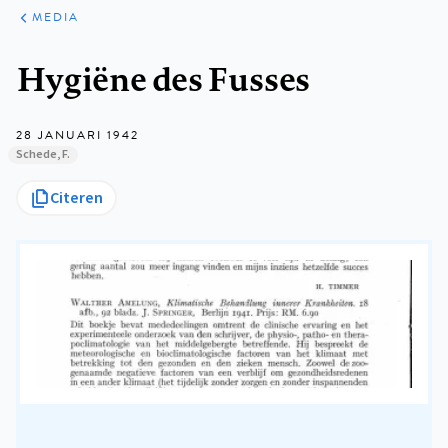
ARTIKELEN
VARIA
MEDIA
Kruimelpad
Hygiëne des Fusses
28 JANUARI 1942
Schede, F.
Citeren