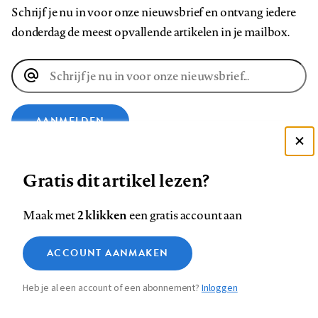
Schrijf je nu in voor onze nieuwsbrief en ontvang iedere
donderdag de meest opvallende artikelen in je mailbox.
E-
mailadres
AANMELDEN
Deze site gebruikt cookies
VOLG ONS OP
Gratis dit artikel lezen?
Zie onze cookie policy
ACCEPTEER AANBEVOLEN INSTELLINGEN
Volg
Volg
Volg
Volg
Volg
Volg
2 klikken
Maak met
een gratis account aan
ons
ons
ons
ons
ons
ons
Functionele cookies
ACCOUNT AANMAKEN
op
op
op
op
op
op
Contact
Colofon
Disclaimer
Privacy
About us
Medische vragen verdienen
Sluiten
Analytische cookies
Footer
betrouwbare antwoorden
Facebook
LinkedIn
Bluesky
Instagram
YouTube
Pinterest
Heb je al een account of een abonnement?
Inloggen
Marketing cookies
STEL ZE NU AAN ASK NTVG
navigation
Sla voorkeuren op