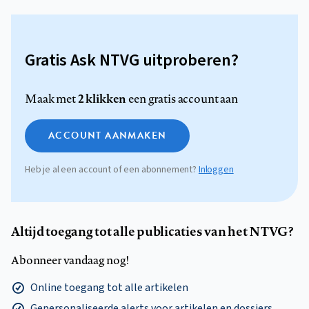
Gratis Ask NTVG uitproberen?
2 klikken
Maak met
een gratis account aan
ACCOUNT AANMAKEN
Heb je al een account of een abonnement?
Inloggen
Altijd toegang tot alle publicaties van het NTVG?
Abonneer vandaag nog!
Online toegang tot alle artikelen
Gepersonaliseerde alerts voor artikelen en dossiers