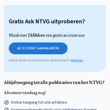
Gratis Ask NTVG uitproberen?
2 klikken
Maak met
een gratis account aan
ACCOUNT AANMAKEN
Heb je al een account of een abonnement?
Inloggen
Altijd toegang tot alle publicaties van het NTVG?
Abonneer vandaag nog!
Online toegang tot alle artikelen
Gepersonaliseerde alerts voor artikelen en dossiers