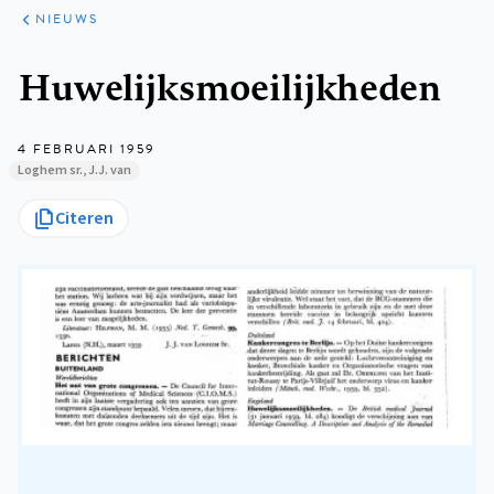
ARTIKELEN
HET
NIEUWS
KORT
Kruimelpad
Huwelijksmoeilijkheden
4 FEBRUARI 1959
Loghem sr., J.J. van
Citeren