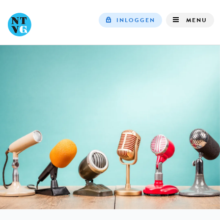
INLOGGEN
MENU
Top
navigation
IN