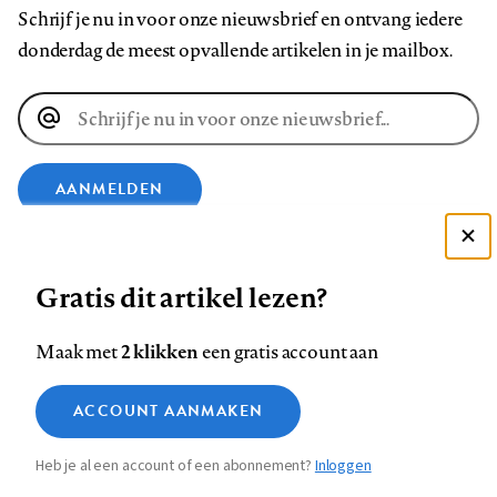
Schrijf je nu in voor onze nieuwsbrief en ontvang iedere
donderdag de meest opvallende artikelen in je mailbox.
E-
mailadres
AANMELDEN
VOLG ONS OP
Deze site gebruikt cookies
Gratis dit artikel lezen?
Zie onze cookie policy
Volg
Volg
Volg
Volg
Volg
Volg
ACCEPTEER AANBEVOLEN INSTELLINGEN
2 klikken
Maak met
een gratis account aan
ons
ons
ons
ons
ons
ons
Functionele cookies
op
op
op
op
op
op
Contact
Colofon
Disclaimer
Privacy
About us
ACCOUNT AANMAKEN
Medische vragen verdienen
Footer
Sluiten
Analytische cookies
Facebook
LinkedIn
Bluesky
Instagram
YouTube
Pinterest
betrouwbare antwoorden
Heb je al een account of een abonnement?
Inloggen
Marketing cookies
navigation
STEL ZE NU AAN ASK NTVG