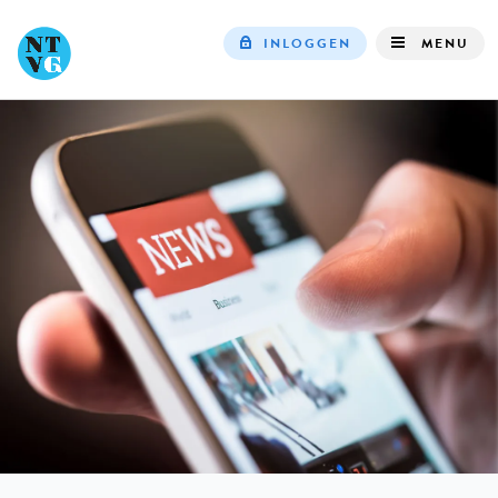
INLOGGEN
MENU
Top
navigation
IN