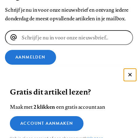
Schrijf je nu in voor onze nieuwsbrief en ontvang iedere
donderdag de meest opvallende artikelen in je mailbox.
E-
mailadres
AANMELDEN
VOLG ONS OP
Deze site gebruikt cookies
Gratis dit artikel lezen?
Zie onze cookie policy
Volg
Volg
Volg
Volg
Volg
Volg
ACCEPTEER AANBEVOLEN INSTELLINGEN
ons
ons
2 klikken
ons
ons
ons
ons
Maak met
een gratis account aan
op
op
op
op
op
op
Contact
Colofon
Disclaimer
Privacy
About us
Functionele cookies
Footer
ACCOUNT AANMAKEN
Facebook
LinkedIn
Bluesky
Instagram
YouTube
Pinterest
Medische vragen verdienen
Sluiten
Analytische cookies
betrouwbare antwoorden