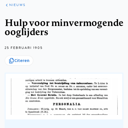
ARTIKELEN
HET
NIEUWS
KORT
Kruimelpad
Hulp voor minvermogende
ooglijders
25 FEBRUARI 1905
Citeren