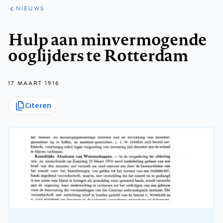
ARTIKELEN
HET
NIEUWS
KORT
Kruimelpad
Hulp aan minvermogende
ooglijders te Rotterdam
17 MAART 1916
Citeren