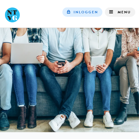
INLOGGEN
MENU
Top
navigation
IN