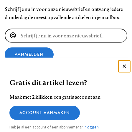
Schrijf je nu in voor onze nieuwsbrief en ontvang iedere
donderdag de meest opvallende artikelen in je mailbox.
E-
mailadres
AANMELDEN
Deze site gebruikt cookies
VOLG ONS OP
Gratis dit artikel lezen?
Zie onze cookie policy
ACCEPTEER AANBEVOLEN INSTELLINGEN
Volg
Volg
Volg
Volg
Volg
Volg
2 klikken
Maak met
een gratis account aan
ons
ons
ons
ons
ons
ons
Functionele cookies
op
op
op
op
op
op
Contact
Colofon
Disclaimer
Privacy
About us
ACCOUNT AANMAKEN
Medische vragen verdienen
Sluiten
Footer
Analytische cookies
Facebook
LinkedIn
Bluesky
Instagram
YouTube
Pinterest
betrouwbare antwoorden
Heb je al een account of een abonnement?
Inloggen
Marketing cookies