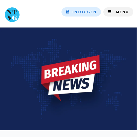
INLOGGEN
MENU
Top
navigation
IN