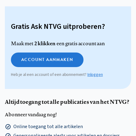
Gratis Ask NTVG uitproberen?
2 klikken
Maak met
een gratis account aan
ACCOUNT AANMAKEN
Heb je al een account of een abonnement?
Inloggen
Altijd toegang tot alle publicaties van het NTVG?
Abonneer vandaag nog!
Online toegang tot alle artikelen
Gepersonaliseerde alerts voor artikelen en dossiers