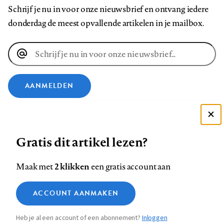
Schrijf je nu in voor onze nieuwsbrief en ontvang iedere
donderdag de meest opvallende artikelen in je mailbox.
E-
mailadres
AANMELDEN
VOLG ONS OP
Deze site gebruikt cookies
Gratis dit artikel lezen?
Zie onze cookie policy
Volg
Volg
Volg
Volg
Volg
Volg
ACCEPTEER AANBEVOLEN INSTELLINGEN
ons
ons
2 klikken
ons
ons
ons
ons
Maak met
een gratis account aan
op
op
op
op
op
op
Contact
Colofon
Disclaimer
Privacy
About us
Functionele cookies
Footer
ACCOUNT AANMAKEN
Facebook
LinkedIn
Bluesky
Instagram
YouTube
Pinterest
Medische vragen verdienen
Sluiten
Analytische cookies
betrouwbare antwoorden
navigation
Heb je al een account of een abonnement?
Inloggen
Marketing cookies