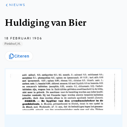
ARTIKELEN
HET
NIEUWS
KORT
Kruimelpad
Huldiging van Bier
18 FEBRUARI 1906
Pinkhof, H.
Citeren