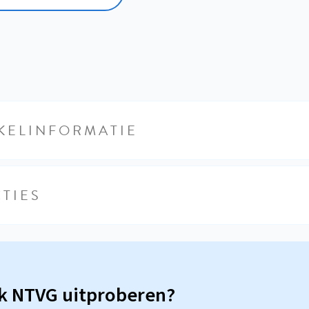
KELINFORMATIE
TIES
sk NTVG uitproberen?