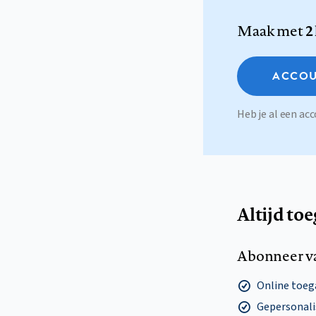
Maak met
2
ACCOU
Heb je al een a
Altijd to
Abonneer v
Online toega
Gepersonalis