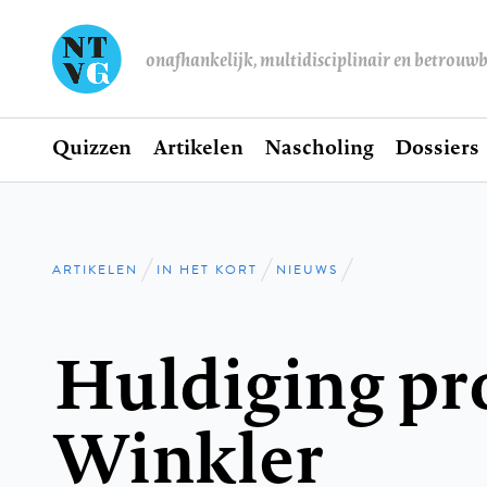
onafhankelijk, multidisciplinair en betrouw
Home
Quizzen
Artikelen
Nascholing
Dossiers
Hoofdnavigatie
ARTIKELEN
IN HET KORT
NIEUWS
Kruimelpad
Huldiging pro
Winkler