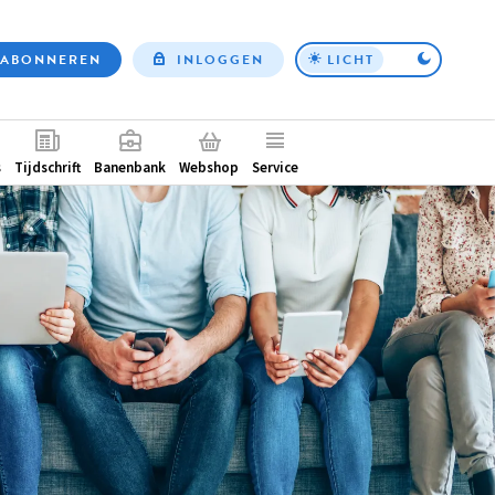
ABONNEREN
INLOGGEN
LICHT
Top
nav
ntair
s
Tijdschrift
Banenbank
Webshop
Service