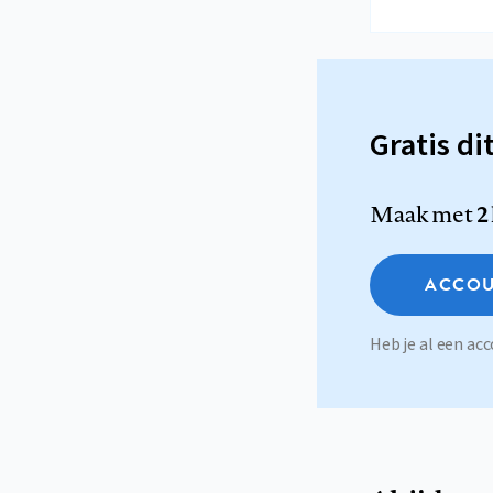
Gratis di
Maak met
2
ACCOU
Heb je al een a