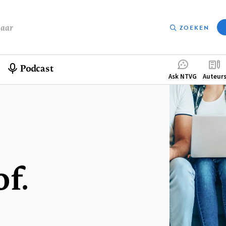
baar
ZOEKEN
Podcast
Compleme
Ask NTVG
Auteur
menu
f.