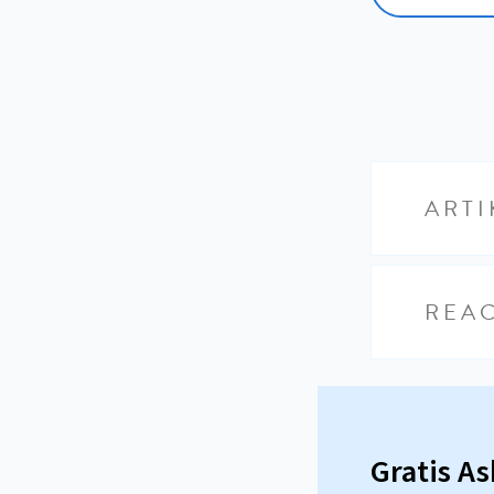
ARTI
REAC
Gratis A