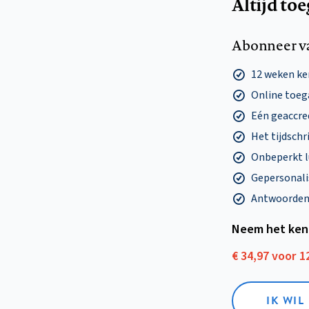
Altijd to
Abonneer v
12 weken k
Online toega
Eén geaccre
Het tijdschri
Onbeperkt l
Gepersonalis
Antwoorden o
Neem het ken
€ 34,97 voor 
IK WI