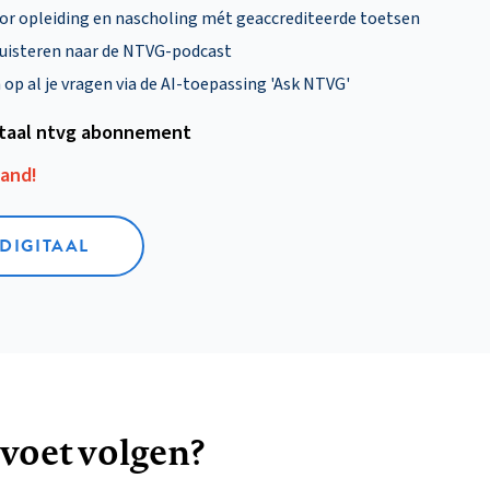
oor opleiding en nascholing mét geaccrediteerde toetsen
uisteren naar de NTVG-podcast
p al je vragen via de AI-toepassing 'Ask NTVG'
itaal ntvg abonnement
aand!
 DIGITAAL
 voet volgen?