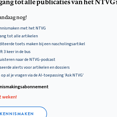
egang tot alle publicaties van het NTVG
andaag nog!
ennismaken met het NTVG
ng tot alle artikelen
diteerde toets maken bij een nascholingsartikel
ft 3 keer in de bus
uisteren naar de NTVG-podcast
eerde alerts voor artikelen en dossiers
p al je vragen via de AI-toepassing 'Ask NTVG'
nismakings­abonnement
12 weken!
L KENNISMAKEN