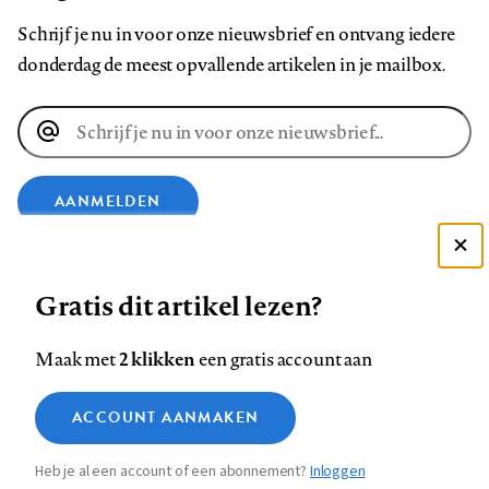
Schrijf je nu in voor onze nieuwsbrief en ontvang iedere
donderdag de meest opvallende artikelen in je mailbox.
E-
mailadres
AANMELDEN
Deze site gebruikt cookies
VOLG ONS OP
Gratis dit artikel lezen?
Zie onze cookie policy
ACCEPTEER AANBEVOLEN INSTELLINGEN
Volg
Volg
Volg
Volg
Volg
Volg
2 klikken
Maak met
een gratis account aan
ons
ons
ons
ons
ons
ons
Functionele cookies
op
op
op
op
op
op
Contact
Colofon
Disclaimer
Privacy
About us
ACCOUNT AANMAKEN
Medische vragen verdienen
Sluiten
Footer
Analytische cookies
Facebook
LinkedIn
Bluesky
Instagram
YouTube
Pinterest
betrouwbare antwoorden
Heb je al een account of een abonnement?
Inloggen
Marketing cookies