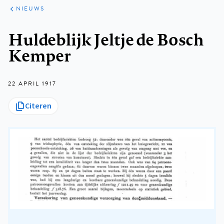
ARTIKELEN
HET
NIEUWS
KORT
Kruimelpad
Huldeblijk Jeltje de Bosch
Kemper
22 APRIL 1917
Citeren