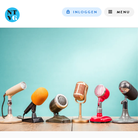
INLOGGEN
MENU
Top
navigation
IN