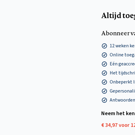
Altijd to
Abonneer v
12 weken k
Online toega
Eén geaccre
Het tijdschri
Onbeperkt l
Gepersonalis
Antwoorden o
Neem het ken
€ 34,97 voor 