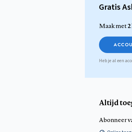
Gratis A
Maak met
2
ACCOU
Heb je al een a
Altijd to
Abonneer v