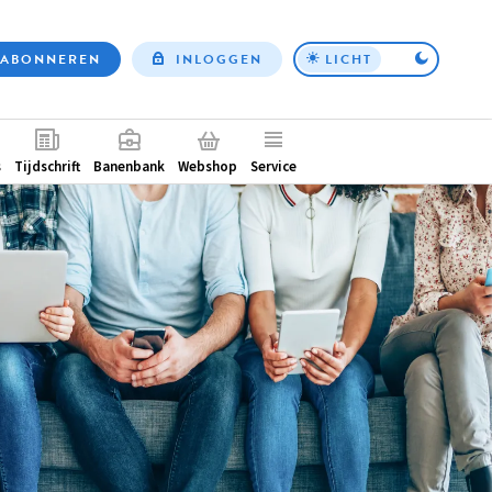
ABONNEREN
INLOGGEN
LICHT
Top
nav
ntair
s
Tijdschrift
Banenbank
Webshop
Service