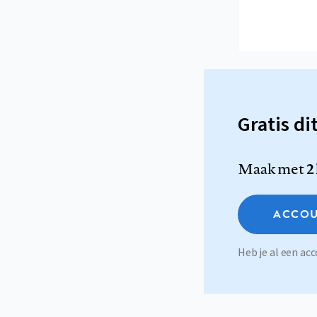
Gratis di
Maak met
2
ACCOU
Heb je al een a