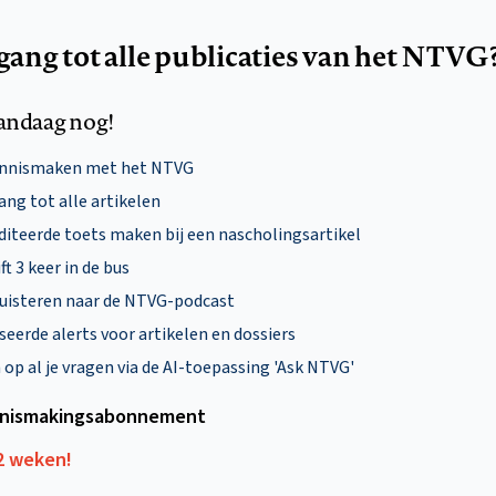
egang tot alle publicaties van het NTVG
andaag nog!
ennismaken met het NTVG
ng tot alle artikelen
diteerde toets maken bij een nascholingsartikel
ft 3 keer in de bus
uisteren naar de NTVG-podcast
eerde alerts voor artikelen en dossiers
p al je vragen via de AI-toepassing 'Ask NTVG'
nismakings­abonnement
12 weken!