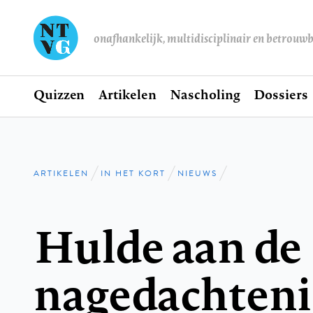
onafhankelijk, multidisciplinair en betrouw
Home
Quizzen
Artikelen
Nascholing
Dossiers
Hoofdnavigatie
ARTIKELEN
IN HET KORT
NIEUWS
Kruimelpad
Hulde aan de
nagedachtenis