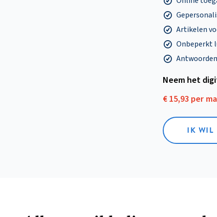
Online toega
Gepersonalis
Artikelen v
Onbeperkt l
Antwoorden o
Neem het dig
€ 15,93 per m
IK WIL