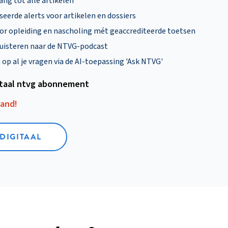
ng tot alle artikelen
eerde alerts voor artikelen en dossiers
oor opleiding en nascholing mét geaccrediteerde toetsen
uisteren naar de NTVG-podcast
p al je vragen via de AI-toepassing 'Ask NTVG'
itaal ntvg abonnement
aand!
 DIGITAAL