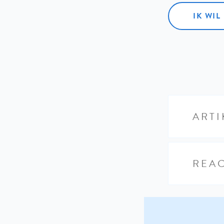
IK WI
ARTI
REAC