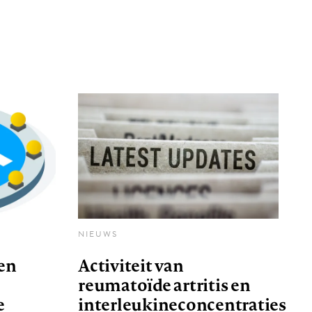
NIEUWS
 en
Activiteit van
reumatoïde artritis en
e
interleukineconcentraties