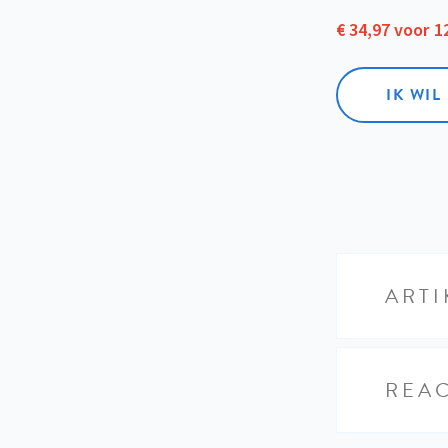
€ 34,97 voor 
IK WI
ARTI
REAC