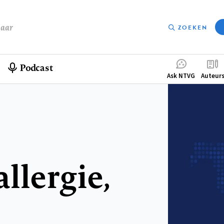
baar
ZOEKEN
Podcast
Compleme
Ask NTVG
Auteur
menu
llergie,