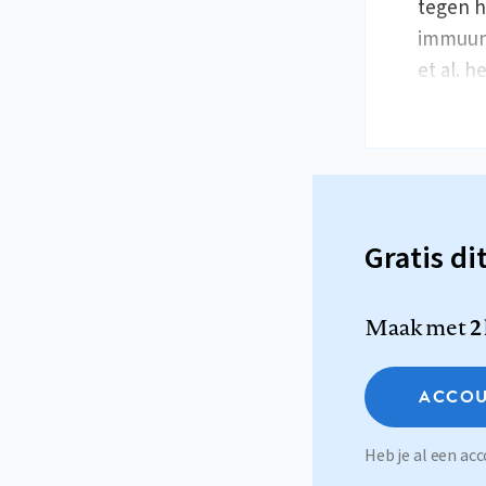
tegen h
immuuns
et al. 
Gratis di
Maak met
2
ACCOU
Heb je al een a