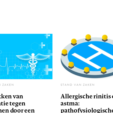
N ZAKEN
STAND VAN ZAKEN
ken van
Allergische rinitis
tie tegen
astma:
nen door een
pathofysiologisch