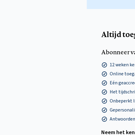
Altijd to
Abonneer v
12 weken k
Online toega
Eén geaccre
Het tijdschri
Onbeperkt l
Gepersonalis
Antwoorden o
Neem het ken