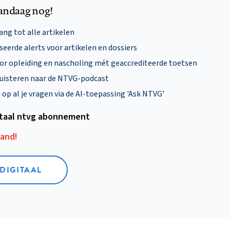
andaag nog!
ng tot alle artikelen
eerde alerts voor artikelen en dossiers
oor opleiding en nascholing mét geaccrediteerde toetsen
uisteren naar de NTVG-podcast
p al je vragen via de AI-toepassing 'Ask NTVG'
itaal ntvg abonnement
aand!
 DIGITAAL