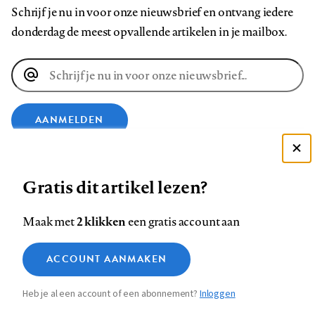
Schrijf je nu in voor onze nieuwsbrief en ontvang iedere
donderdag de meest opvallende artikelen in je mailbox.
E-
mailadres
AANMELDEN
Deze site gebruikt cookies
VOLG ONS OP
Gratis dit artikel lezen?
Zie onze cookie policy
ACCEPTEER AANBEVOLEN INSTELLINGEN
Volg
Volg
Volg
Volg
Volg
Volg
2 klikken
Maak met
een gratis account aan
ons
ons
ons
ons
ons
ons
Functionele cookies
op
op
op
op
op
op
Contact
Colofon
Disclaimer
Privacy
About us
ACCOUNT AANMAKEN
Medische vragen verdienen
Sluiten
Footer
Analytische cookies
Facebook
LinkedIn
Bluesky
Instagram
YouTube
Pinterest
betrouwbare antwoorden
Heb je al een account of een abonnement?
Inloggen
Marketing cookies
navigation
STEL ZE NU AAN ASK NTVG