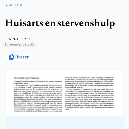
ARTIKELEN
VARIA
MEDIA
Kruimelpad
Huisarts en stervenshulp
8 APRIL 1981
Spreeuwenberg, C.
Citeren