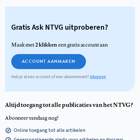
Gratis Ask NTVG uitproberen?
2 klikken
Maak met
een gratis account aan
ACCOUNT AANMAKEN
Heb je al een account of een abonnement?
Inloggen
Altijd toegang tot alle publicaties van het NTVG?
Abonneer vandaag nog!
Online toegang tot alle artikelen
Gepersonaliseerde alerts voor artikelen en dossiers