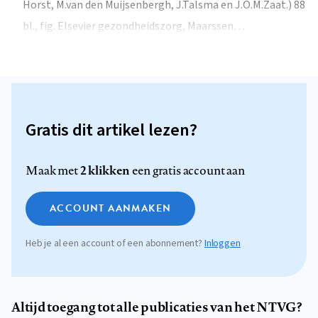
Horst, M.van den Muijsenbergh, J.Talsma en J.O.M.Zaat.) 88
bl., fig. Elsevier gezondheidszorg, Maarssen…
Gratis dit artikel lezen?
2 klikken
Maak met
een gratis account aan
ACCOUNT AANMAKEN
Heb je al een account of een abonnement?
Inloggen
Altijd toegang tot alle publicaties van het NTVG?