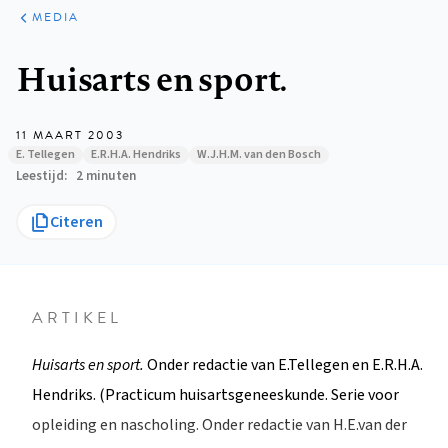
ARTIKELEN
VARIA
MEDIA
Kruimelpad
Huisarts en sport.
11 MAART 2003
E. Tellegen
E.R.H.A. Hendriks
W.J.H.M. van den Bosch
Leestijd
2 minuten
Citeren
ARTIKEL
Huisarts en sport.
Onder redactie van E.Tellegen en E.R.H.A.
Hendriks. (Practicum huisartsgeneeskunde. Serie voor
opleiding en nascholing. Onder redactie van H.E.van der