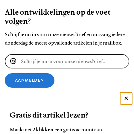
Alle ontwikkelingen op de voet
volgen?
Schrijf je nu in voor onze nieuwsbrief en ontvang iedere
donderdag de meest opvallende artikelen in je mailbox.
E-
mailadres
AANMELDEN
VOLG ONS OP
Deze site gebruikt cookies
Gratis dit artikel lezen?
Zie onze cookie policy
Volg
Volg
Volg
Volg
Volg
Volg
ACCEPTEER AANBEVOLEN INSTELLINGEN
ons
ons
ons
ons
ons
ons
2 klikken
Maak met
een gratis account aan