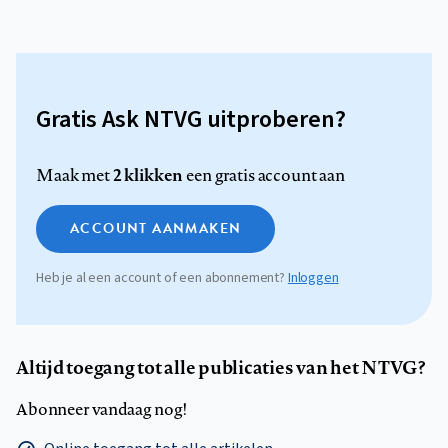
Gratis Ask NTVG uitproberen?
2 klikken
Maak met
een gratis account aan
ACCOUNT AANMAKEN
Heb je al een account of een abonnement?
Inloggen
Altijd toegang tot alle publicaties van het NTVG?
Abonneer vandaag nog!