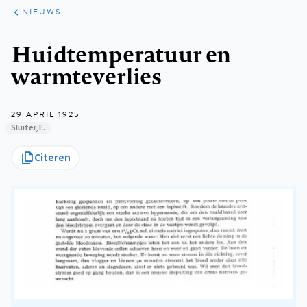
ARTIKELEN
HET
NIEUWS
KORT
Kruimelpad
Huidtemperatuur en
warmteverlies
29 APRIL 1925
Sluiter, E.
Citeren