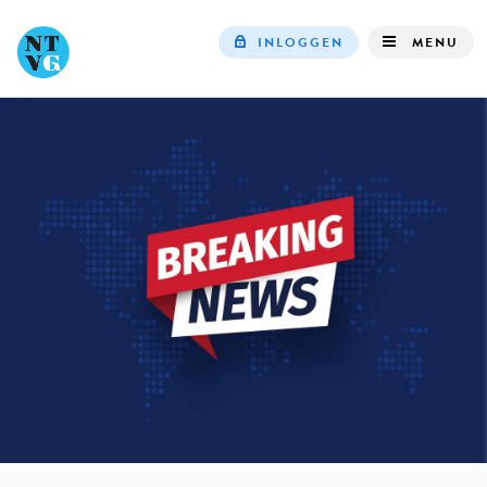
INLOGGEN
MENU
Top
navigation
IN