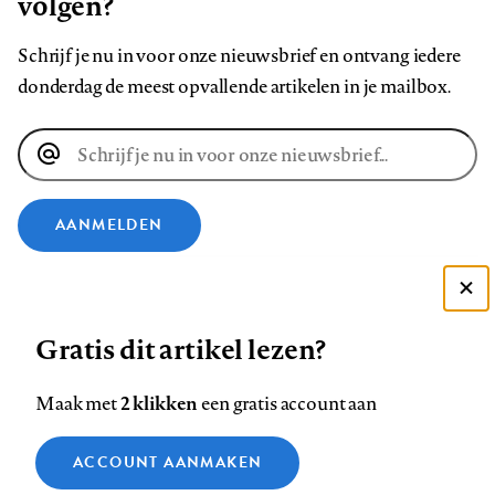
volgen?
Schrijf je nu in voor onze nieuwsbrief en ontvang iedere
donderdag de meest opvallende artikelen in je mailbox.
E-
mailadres
AANMELDEN
VOLG ONS OP
Deze site gebruikt cookies
Gratis dit artikel lezen?
Zie onze cookie policy
Volg
Volg
Volg
Volg
Volg
Volg
ACCEPTEER AANBEVOLEN INSTELLINGEN
ons
ons
2 klikken
ons
ons
ons
ons
Maak met
een gratis account aan
op
op
op
op
op
op
Contact
Colofon
Disclaimer
Privacy
About us
Functionele cookies
Footer
ACCOUNT AANMAKEN
Facebook
LinkedIn
Bluesky
Instagram
YouTube
Pinterest
Medische vragen verdienen
Sluiten
Analytische cookies