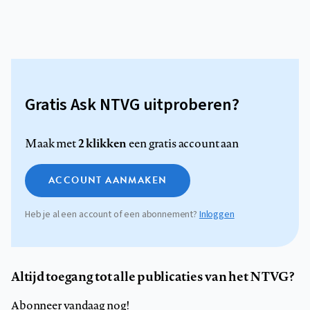
Gratis Ask NTVG uitproberen?
2 klikken
Maak met
een gratis account aan
ACCOUNT AANMAKEN
Heb je al een account of een abonnement?
Inloggen
Altijd toegang tot alle publicaties van het NTVG?
Abonneer vandaag nog!