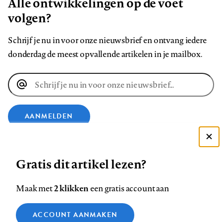
Alle ontwikkelingen op de voet
volgen?
Schrijf je nu in voor onze nieuwsbrief en ontvang iedere
donderdag de meest opvallende artikelen in je mailbox.
E-
mailadres
AANMELDEN
Deze site gebruikt cookies
VOLG ONS OP
Gratis dit artikel lezen?
Zie onze cookie policy
ACCEPTEER AANBEVOLEN INSTELLINGEN
Volg
Volg
Volg
Volg
Volg
Volg
2 klikken
Maak met
een gratis account aan
ons
ons
ons
ons
ons
ons
Functionele cookies
op
op
op
op
op
op
Contact
Colofon
Disclaimer
Privacy
About us
ACCOUNT AANMAKEN
Medische vragen verdienen
Sluiten