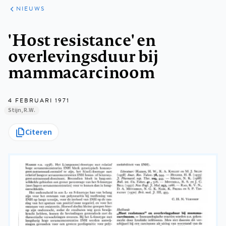
ARTIKELEN
HET
NIEUWS
KORT
Kruimelpad
'Host resistance' en
overlevingsduur bij
mammacarcinoom
4 FEBRUARI 1971
Stijn, R.W.
Citeren