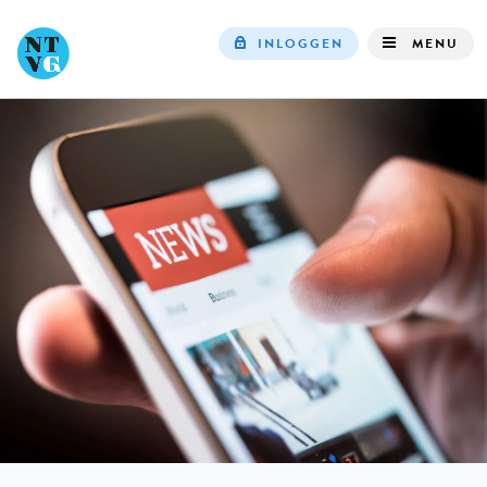
INLOGGEN
MENU
Top
navigation
IN