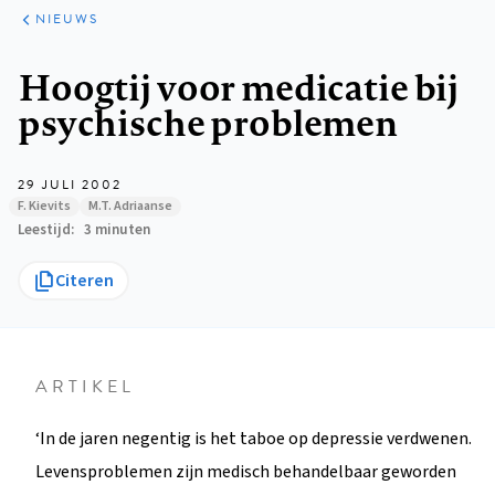
ARTIKELEN
HET
NIEUWS
KORT
Kruimelpad
Hoogtij voor medicatie bij
psychische problemen
29 JULI 2002
F. Kievits
M.T. Adriaanse
Leestijd
3 minuten
Citeren
ARTIKEL
‘In de jaren negentig is het taboe op depressie verdwenen.
Levensproblemen zijn medisch behandelbaar geworden