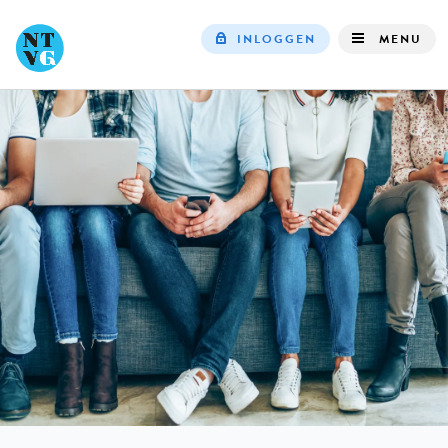
INLOGGEN
MENU
Top
navigation
IN