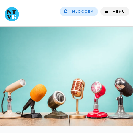
INLOGGEN
MENU
Top
navigation
IN