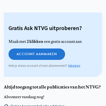
Gratis Ask NTVG uitproberen?
2 klikken
Maak met
een gratis account aan
ACCOUNT AANMAKEN
Heb je al een account of een abonnement?
Inloggen
Altijd toegang tot alle publicaties van het NTVG?
Abonneer vandaag nog!