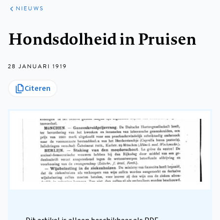
ARTIKELEN
HET
NIEUWS
KORT
Kruimelpad
Hondsdolheid in Pruisen
28 JANUARI 1919
Citeren