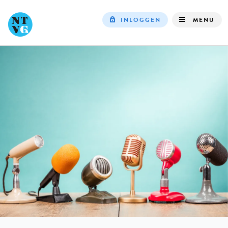
INLOGGEN
MENU
Top
navigation
IN