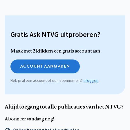
Gratis Ask NTVG uitproberen?
2 klikken
Maak met
een gratis account aan
ACCOUNT AANMAKEN
Heb je al een account of een abonnement?
Inloggen
Altijd toegang tot alle publicaties van het NTVG?
Abonneer vandaag nog!