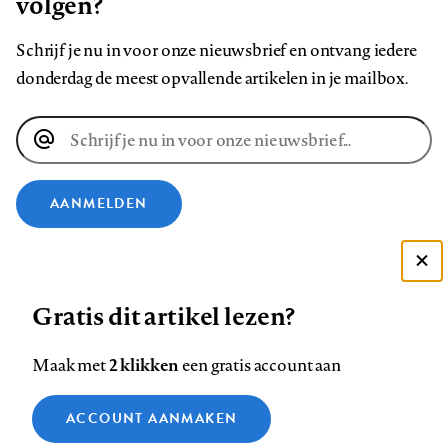
volgen?
Schrijf je nu in voor onze nieuwsbrief en ontvang iedere
donderdag de meest opvallende artikelen in je mailbox.
E-
mailadres
AANMELDEN
VOLG ONS OP
Deze site gebruikt cookies
Gratis dit artikel lezen?
Zie onze cookie policy
Volg
Volg
Volg
Volg
Volg
Volg
ACCEPTEER AANBEVOLEN INSTELLINGEN
ons
ons
2 klikken
ons
ons
ons
ons
Maak met
een gratis account aan
op
op
op
op
op
op
Contact
Colofon
Disclaimer
Privacy
About us
Functionele cookies
Footer
ACCOUNT AANMAKEN
Facebook
LinkedIn
Bluesky
Instagram
YouTube
Pinterest
Medische vragen verdienen
Sluiten
Analytische cookies