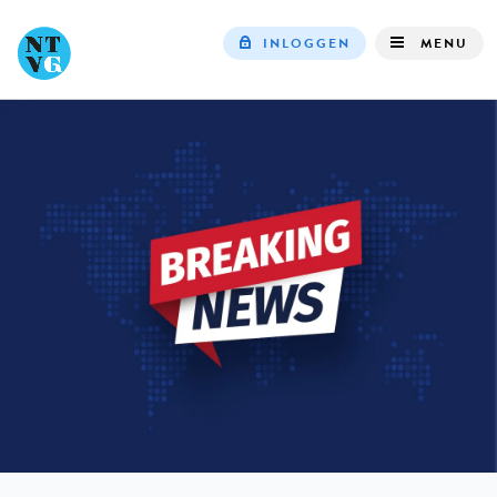
INLOGGEN
MENU
Top
navigation
IN