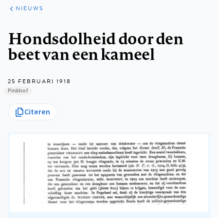
ARTIKELEN
HET
NIEUWS
KORT
Kruimelpad
Hondsdolheid door den
beet van een kameel
25 FEBRUARI 1918
Pinkhof
Citeren