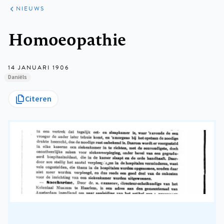
ARTIKELEN
HET
NIEUWS
KORT
Kruimelpad
Homoeopathie
14 JANUARI 1906
Daniëls
Citeren