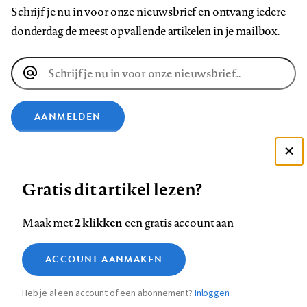
Schrijf je nu in voor onze nieuwsbrief en ontvang iedere
donderdag de meest opvallende artikelen in je mailbox.
E-
mailadres
AANMELDEN
VOLG ONS OP
Deze site gebruikt cookies
Gratis dit artikel lezen?
Zie onze cookie policy
Volg
Volg
Volg
Volg
Volg
Volg
ACCEPTEER AANBEVOLEN INSTELLINGEN
2 klikken
Maak met
een gratis account aan
ons
ons
ons
ons
ons
ons
op
op
op
op
op
op
Functionele cookies
Contact
Colofon
Disclaimer
Privacy
About us
ACCOUNT AANMAKEN
Footer
Facebook
LinkedIn
Bluesky
Instagram
YouTube
Pinterest
Medische vragen verdienen
Sluiten
Analytische cookies
betrouwbare antwoorden
Heb je al een account of een abonnement?
Inloggen
Marketing cookies
navigation
STEL ZE NU AAN ASK NTVG