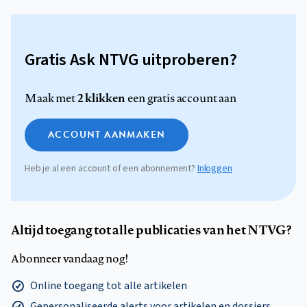
Gratis Ask NTVG uitproberen?
2 klikken
Maak met
een gratis account aan
ACCOUNT AANMAKEN
Heb je al een account of een abonnement?
Inloggen
Altijd toegang tot alle publicaties van het NTVG?
Abonneer vandaag nog!
Online toegang tot alle artikelen
Gepersonaliseerde alerts voor artikelen en dossiers