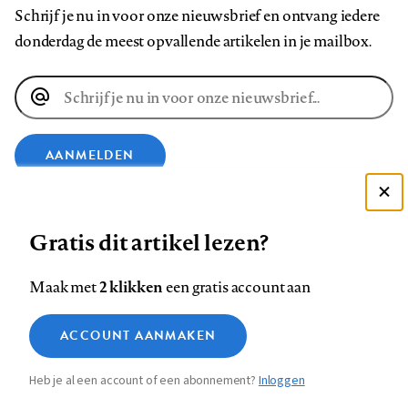
Schrijf je nu in voor onze nieuwsbrief en ontvang iedere
donderdag de meest opvallende artikelen in je mailbox.
E-
mailadres
AANMELDEN
Deze site gebruikt cookies
VOLG ONS OP
Gratis dit artikel lezen?
Zie onze cookie policy
ACCEPTEER AANBEVOLEN INSTELLINGEN
Volg
Volg
Volg
Volg
Volg
Volg
2 klikken
Maak met
een gratis account aan
ons
ons
ons
ons
ons
ons
Functionele cookies
op
op
op
op
op
op
Contact
Colofon
Disclaimer
Privacy
About us
ACCOUNT AANMAKEN
Medische vragen verdienen
Sluiten
Footer
Analytische cookies
Facebook
LinkedIn
Bluesky
Instagram
YouTube
Pinterest
betrouwbare antwoorden
Heb je al een account of een abonnement?
Inloggen
Marketing cookies
navigation
STEL ZE NU AAN ASK NTVG