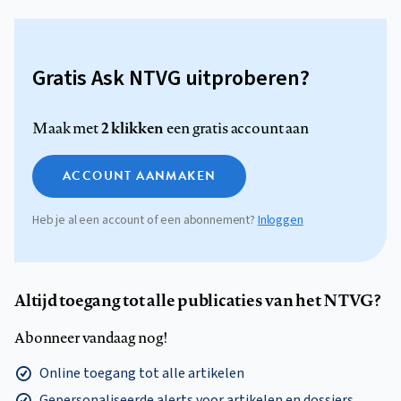
Gratis Ask NTVG uitproberen?
2 klikken
Maak met
een gratis account aan
ACCOUNT AANMAKEN
Heb je al een account of een abonnement?
Inloggen
Altijd toegang tot alle publicaties van het NTVG?
Abonneer vandaag nog!
Online toegang tot alle artikelen
Gepersonaliseerde alerts voor artikelen en dossiers