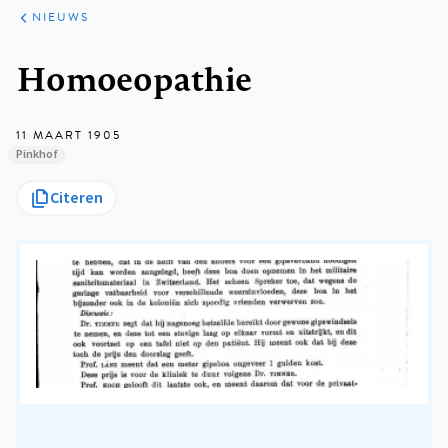
ARTIKELEN
HET
NIEUWS
KORT
Kruimelpad
Homoeopathie
11 MAART 1905
Pinkhof
Citeren