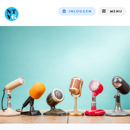
INLOGGEN
MENU
Top
navigation
IN