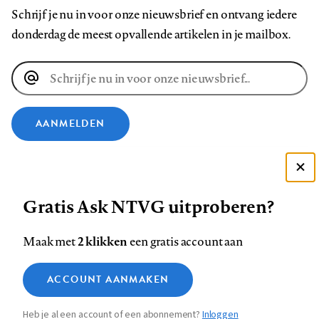
Schrijf je nu in voor onze nieuwsbrief en ontvang iedere
donderdag de meest opvallende artikelen in je mailbox.
E-
mailadres
AANMELDEN
VOLG ONS OP
Deze site gebruikt cookies
Gratis Ask NTVG uitproberen?
Zie onze cookie policy
Volg
Volg
Volg
Volg
Volg
Volg
ACCEPTEER AANBEVOLEN INSTELLINGEN
ons
ons
ons
ons
ons
ons
2 klikken
Maak met
een gratis account aan
op
op
op
op
op
op
Contact
Colofon
Disclaimer
Privacy
About us
Functionele cookies
Footer
ACCOUNT AANMAKEN
Facebook
LinkedIn
Bluesky
Instagram
YouTube
Pinterest
Medische vragen verdienen
Sluiten
Analytische cookies
betrouwbare antwoorden
navigation
Heb je al een account of een abonnement?
Inloggen
Marketing cookies