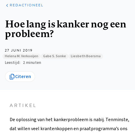
ARTIKELEN
OPINIE
REDACTIONEEL
Kruimelpad
Hoe lang is kanker nog een
probleem?
27 JUNI 2019
Helena M. Verkooijen
Gabe S. Sonke
Liesbeth Boersma
Leestijd
2 minuten
Citeren
ARTIKEL
De oplossing van het kankerprobleem is nabij. Tenminste,
dat willen veel krantenkoppen en praatprogramma’s ons