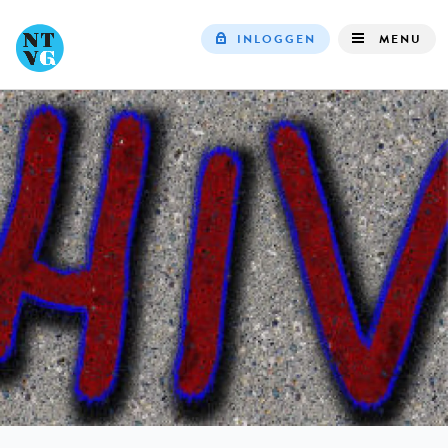
INLOGGEN
MENU
Top
navigation
IN