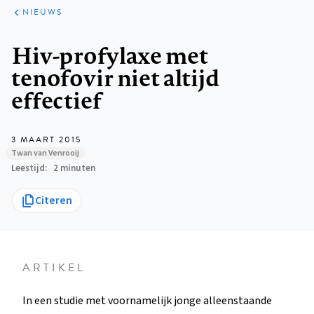
ARTIKELEN
HET
NIEUWS
KORT
Kruimelpad
Hiv-profylaxe met
tenofovir niet altijd
effectief
3 MAART 2015
Twan van Venrooij
Leestijd
2 minuten
Citeren
ARTIKEL
In een studie met voornamelijk jonge alleenstaande