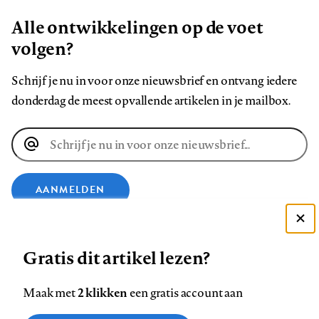
Alle ontwikkelingen op de voet
volgen?
Schrijf je nu in voor onze nieuwsbrief en ontvang iedere
donderdag de meest opvallende artikelen in je mailbox.
E-
mailadres
AANMELDEN
Deze site gebruikt cookies
VOLG ONS OP
Gratis dit artikel lezen?
Zie onze cookie policy
ACCEPTEER AANBEVOLEN INSTELLINGEN
Volg
Volg
Volg
Volg
Volg
Volg
2 klikken
Maak met
een gratis account aan
ons
ons
ons
ons
ons
ons