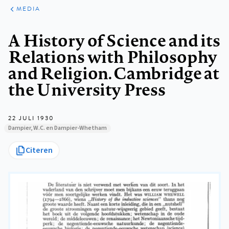
ARTIKELEN
VARIA
MEDIA
Kruimelpad
A History of Science and its
Relations with Philosophy
and Religion. Cambridge at
the University Press
22 JULI 1930
Dampier, W.C. en Dampier-Whetham
Citeren