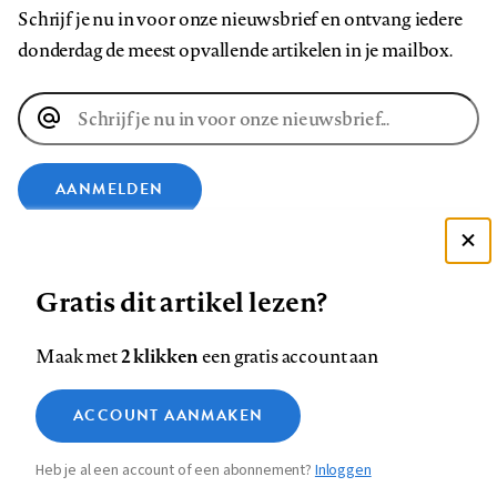
Schrijf je nu in voor onze nieuwsbrief en ontvang iedere
donderdag de meest opvallende artikelen in je mailbox.
E-
mailadres
AANMELDEN
VOLG ONS OP
Deze site gebruikt cookies
Gratis dit artikel lezen?
Zie onze cookie policy
Volg
Volg
Volg
Volg
Volg
Volg
ACCEPTEER AANBEVOLEN INSTELLINGEN
2 klikken
Maak met
een gratis account aan
ons
ons
ons
ons
ons
ons
op
op
op
op
op
op
Functionele cookies
Contact
Colofon
Disclaimer
Privacy
About us
ACCOUNT AANMAKEN
Footer
Medische vragen verdienen
Sluiten
Facebook
LinkedIn
Bluesky
Instagram
YouTube
Pinterest
Analytische cookies
betrouwbare antwoorden
Heb je al een account of een abonnement?
Inloggen
Marketing cookies
navigation
STEL ZE NU AAN ASK NTVG