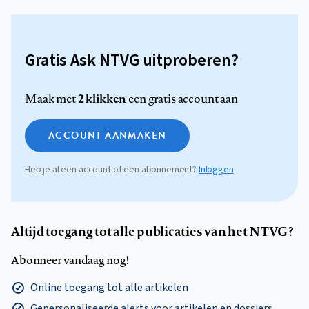
Gratis Ask NTVG uitproberen?
2 klikken
Maak met
een gratis account aan
ACCOUNT AANMAKEN
Heb je al een account of een abonnement?
Inloggen
Altijd toegang tot alle publicaties van het NTVG?
Abonneer vandaag nog!
Online toegang tot alle artikelen
Gepersonaliseerde alerts voor artikelen en dossiers