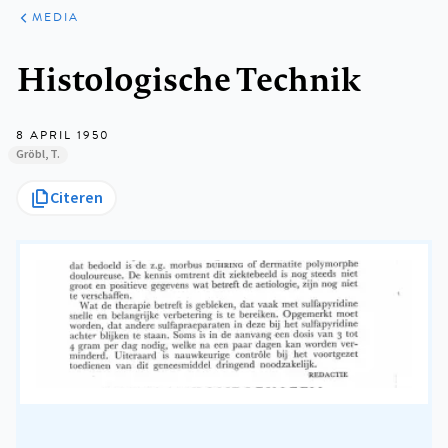
ARTIKELEN
VARIA
MEDIA
Kruimelpad
Histologische Technik
8 APRIL 1950
Gröbl, T.
Citeren