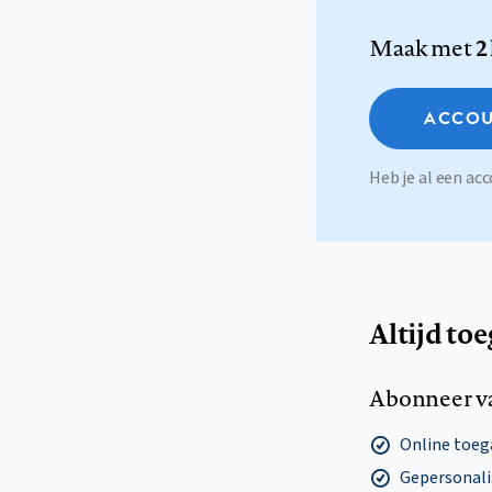
Maak met
2
ACCOU
Heb je al een a
Altijd to
Abonneer v
Online toega
Gepersonalis