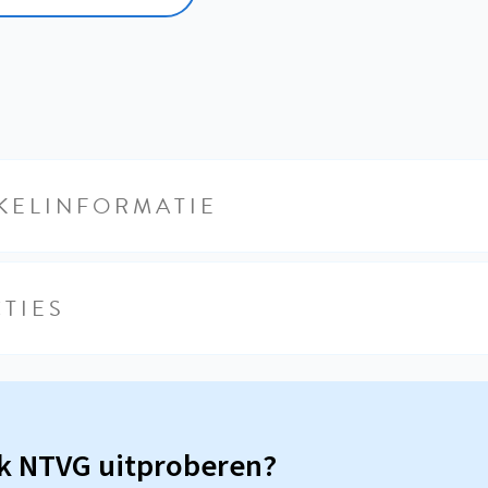
KELINFORMATIE
TIES
sk NTVG uitproberen?