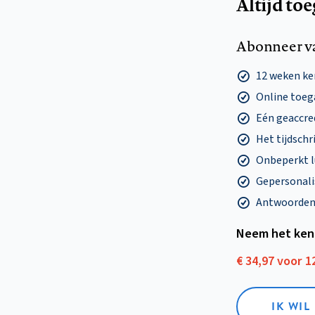
Altijd to
Abonneer v
12 weken k
Online toega
Eén geaccre
Het tijdschri
Onbeperkt l
Gepersonalis
Antwoorden o
Neem het ken
€ 34,97 voor 
IK WI