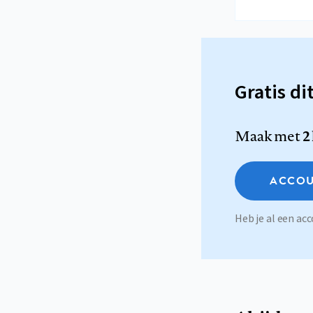
Gratis di
Maak met
2
ACCOU
Heb je al een a