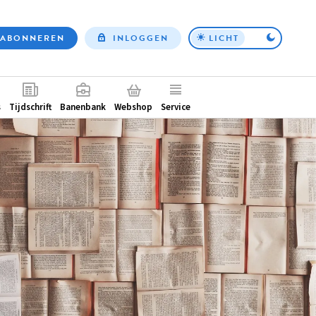
ABONNEREN
INLOGGEN
LICHT
Top
nav
ntair
s
Tijdschrift
Banenbank
Webshop
Service