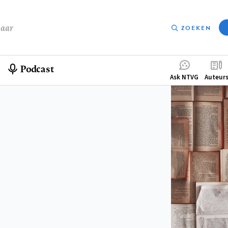
baar
ZOEKEN
Podcast
Compleme
Ask NTVG
Auteur
menu