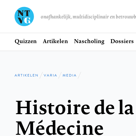
onafhankelijk, multidisciplinair en betrouw
Home
Quizzen
Artikelen
Nascholing
Dossiers
Hoofdnavigatie
ARTIKELEN
VARIA
MEDIA
Kruimelpad
Histoire de la
Médecine