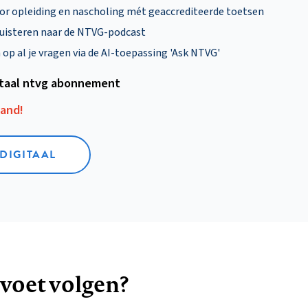
oor opleiding en nascholing mét geaccrediteerde toetsen
uisteren naar de NTVG-podcast
p al je vragen via de AI-toepassing 'Ask NTVG'
itaal ntvg abonnement
aand!
 DIGITAAL
 voet volgen?