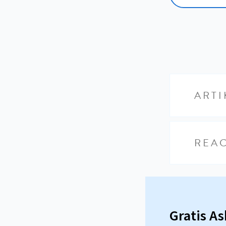
ARTI
REAC
Gratis A