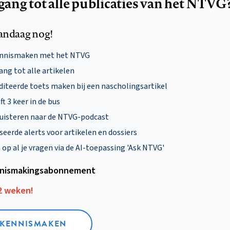
egang tot alle publicaties van het NTVG
andaag nog!
ennismaken met het NTVG
ng tot alle artikelen
diteerde toets maken bij een nascholingsartikel
ft 3 keer in de bus
uisteren naar de NTVG-podcast
eerde alerts voor artikelen en dossiers
p al je vragen via de AI-toepassing 'Ask NTVG'
nismakings­abonnement
12 weken!
L KENNISMAKEN