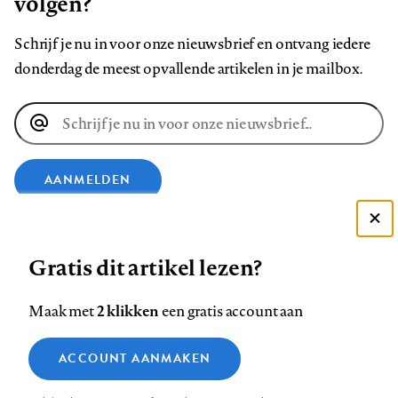
volgen?
Schrijf je nu in voor onze nieuwsbrief en ontvang iedere
donderdag de meest opvallende artikelen in je mailbox.
E-
mailadres
AANMELDEN
VOLG ONS OP
Deze site gebruikt cookies
Gratis dit artikel lezen?
Zie onze cookie policy
Volg
Volg
Volg
Volg
Volg
Volg
ACCEPTEER AANBEVOLEN INSTELLINGEN
2 klikken
Maak met
een gratis account aan
ons
ons
ons
ons
ons
ons
Functionele cookies
op
op
op
op
op
op
Contact
Colofon
Disclaimer
Privacy
About us
ACCOUNT AANMAKEN
Medische vragen verdienen
Footer
Sluiten
Analytische cookies
Facebook
LinkedIn
Bluesky
Instagram
YouTube
Pinterest
betrouwbare antwoorden