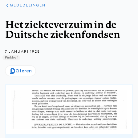
ARTIKELEN
VARIA
MEDEDELINGEN
Kruimelpad
Het ziekteverzuim in de
Duitsche ziekenfondsen
7 JANUARI 1928
Pinkhof
Citeren