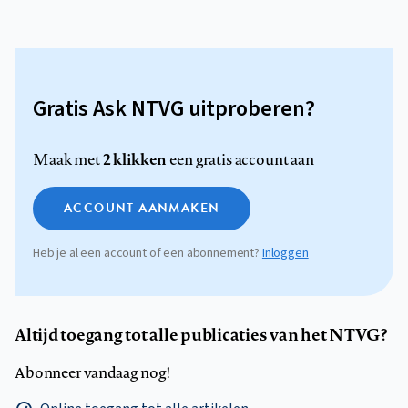
Gratis Ask NTVG uitproberen?
2 klikken
Maak met
een gratis account aan
ACCOUNT AANMAKEN
Heb je al een account of een abonnement?
Inloggen
Altijd toegang tot alle publicaties van het NTVG?
Abonneer vandaag nog!