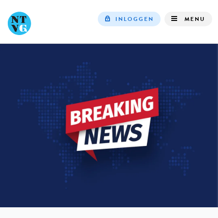
INLOGGEN
MENU
Top
navigation
IN