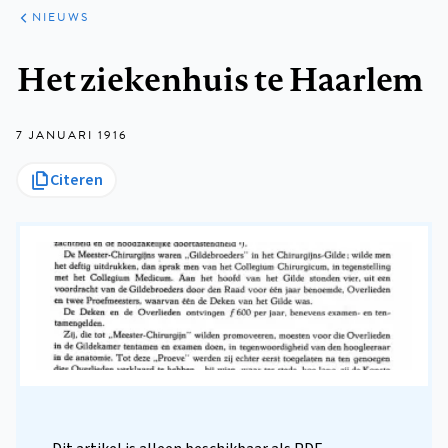
ARTIKELEN
HET
NIEUWS
KORT
Kruimelpad
Het ziekenhuis te Haarlem
7 JANUARI 1916
Citeren