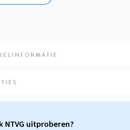
KELINFORMATIE
TIES
sk NTVG uitproberen?