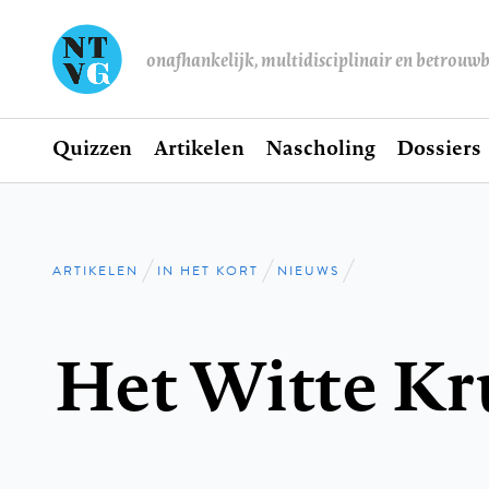
onafhankelijk, multidisciplinair en betrouw
Home
Quizzen
Artikelen
Nascholing
Dossiers
Hoofdnavigatie
ARTIKELEN
IN HET KORT
NIEUWS
Kruimelpad
Het Witte Kr