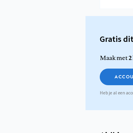
Gratis di
Maak met
2
ACCOU
Heb je al een a