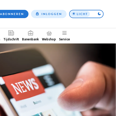
ABONNEREN
INLOGGEN
LICHT
Top
nav
ntair
s
Tijdschrift
Banenbank
Webshop
Service