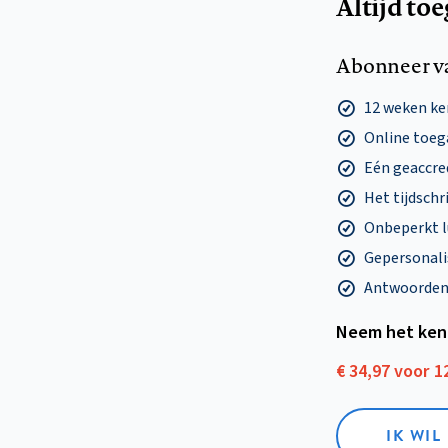
Altijd to
Abonneer v
12 weken k
Online toega
Eén geaccre
Het tijdschri
Onbeperkt l
Gepersonalis
Antwoorden o
Neem het ken
€ 34,97 voor 
IK WI