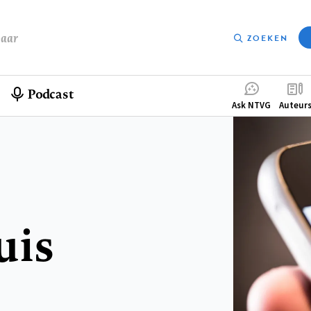
baar
ZOEKEN
Podcast
Compleme
Ask NTVG
Auteur
menu
uis