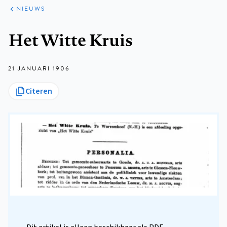
ARTIKELEN
HET
NIEUWS
KORT
Kruimelpad
Het Witte Kruis
21 JANUARI 1906
Citeren