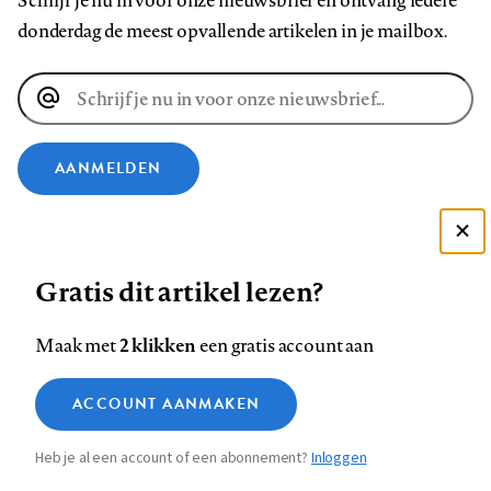
Schrijf je nu in voor onze nieuwsbrief en ontvang iedere
donderdag de meest opvallende artikelen in je mailbox.
E-
mailadres
AANMELDEN
VOLG ONS OP
Deze site gebruikt cookies
Gratis dit artikel lezen?
Zie onze cookie policy
Volg
Volg
Volg
Volg
Volg
Volg
ACCEPTEER AANBEVOLEN INSTELLINGEN
ons
ons
2 klikken
ons
ons
ons
ons
Maak met
een gratis account aan
op
op
op
op
op
op
Contact
Colofon
Disclaimer
Privacy
About us
Functionele cookies
Footer
ACCOUNT AANMAKEN
Facebook
LinkedIn
Bluesky
Instagram
YouTube
Pinterest
Medische vragen verdienen
Sluiten
Analytische cookies
betrouwbare antwoorden
navigation
Heb je al een account of een abonnement?
Inloggen
Marketing cookies
STEL ZE NU AAN ASK NTVG