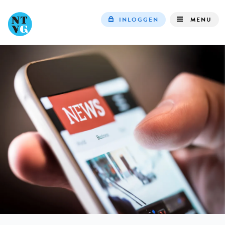
INLOGGEN
MENU
Top
navigation
IN