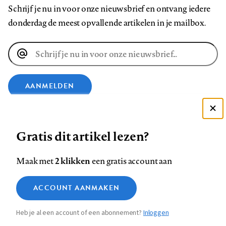
Schrijf je nu in voor onze nieuwsbrief en ontvang iedere
donderdag de meest opvallende artikelen in je mailbox.
E-
mailadres
AANMELDEN
VOLG ONS OP
Deze site gebruikt cookies
Gratis dit artikel lezen?
Zie onze cookie policy
Volg
Volg
Volg
Volg
Volg
Volg
ACCEPTEER AANBEVOLEN INSTELLINGEN
2 klikken
Maak met
een gratis account aan
ons
ons
ons
ons
ons
ons
Functionele cookies
op
op
op
op
op
op
Contact
Colofon
Disclaimer
Privacy
About us
ACCOUNT AANMAKEN
Medische vragen verdienen
Footer
Sluiten
Facebook
LinkedIn
Bluesky
Instagram
YouTube
Pinterest
Analytische cookies
betrouwbare antwoorden
Heb je al een account of een abonnement?
Inloggen
Marketing cookies
navigation
STEL ZE NU AAN ASK NTVG