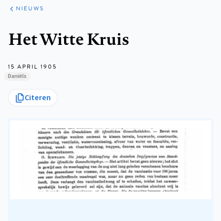
ARTIKELEN
HET
NIEUWS
KORT
Kruimelpad
Het Witte Kruis
15 APRIL 1905
Daniëls
Citeren