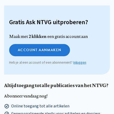
Gratis Ask NTVG uitproberen?
2 klikken
Maak met
een gratis account aan
ACCOUNT AANMAKEN
Heb je al een account of een abonnement?
Inloggen
Altijd toegang tot alle publicaties van het NTVG?
Abonneer vandaag nog!
Online toegang tot alle artikelen
Gepersonaliseerde alerts voor artikelen en dossiers