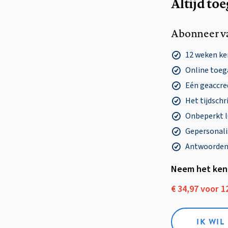
Altijd to
Abonneer v
12 weken k
Online toega
Eén geaccre
Het tijdschri
Onbeperkt l
Gepersonalis
Antwoorden o
Neem het ken
€ 34,97 voor 
IK WI