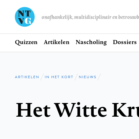
onafhankelijk, multidisciplinair en betrouw
Home
Quizzen
Artikelen
Nascholing
Dossiers
Hoofdnavigatie
ARTIKELEN
IN HET KORT
NIEUWS
Kruimelpad
Het Witte Kr