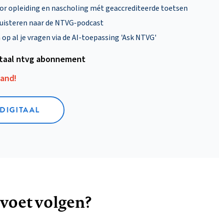
oor opleiding en nascholing mét geaccrediteerde toetsen
uisteren naar de NTVG-podcast
p al je vragen via de AI-toepassing 'Ask NTVG'
itaal ntvg abonnement
aand!
 DIGITAAL
 voet volgen?