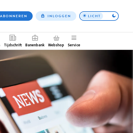
ABONNEREN
INLOGGEN
LICHT
Top
nav
ntair
s
Tijdschrift
Banenbank
Webshop
Service