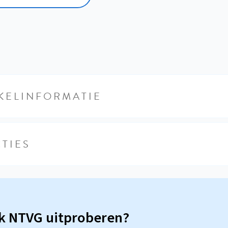
KELINFORMATIE
TIES
sk NTVG uitproberen?