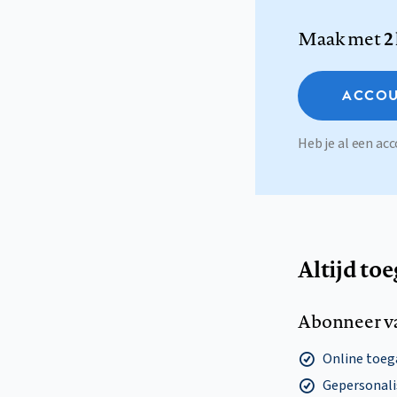
Maak met
2
ACCOU
Heb je al een a
Altijd to
Abonneer v
Online toega
Gepersonalis