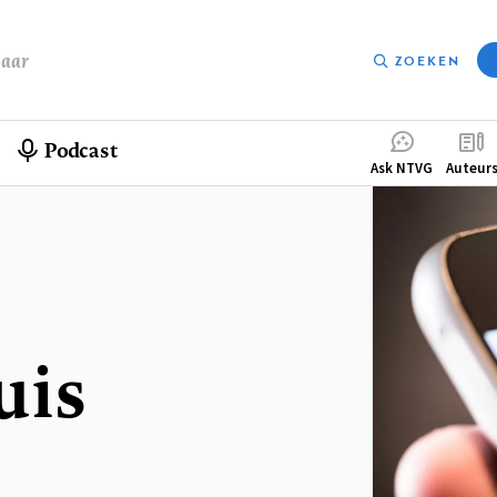
baar
ZOEKEN
Podcast
Compleme
Ask NTVG
Auteur
menu
uis