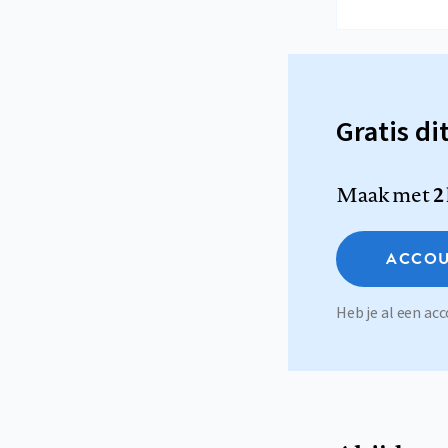
Gratis di
Maak met
2
ACCOU
Heb je al een a