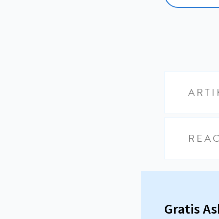
ARTI
REAC
Gratis A