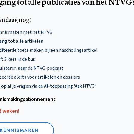
egang tot alle publicaties van het NTVG
andaag nog!
ennismaken met het NTVG
ng tot alle artikelen
diteerde toets maken bij een nascholingsartikel
ft 3 keer in de bus
uisteren naar de NTVG-podcast
eerde alerts voor artikelen en dossiers
p al je vragen via de AI-toepassing 'Ask NTVG'
nismakings­abonnement
12 weken!
L KENNISMAKEN