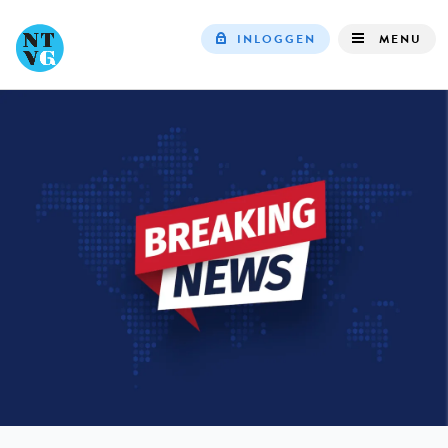
INLOGGEN
MENU
Top
navigation
IN