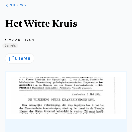
ARTIKELEN
HET
NIEUWS
KORT
Kruimelpad
Het Witte Kruis
3 MAART 1904
Daniëls
Citeren