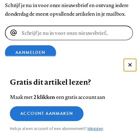
Schrijf je nu in voor onze nieuwsbrief en ontvang iedere
donderdag de meest opvallende artikelen in je mailbox.
E-
mailadres
AANMELDEN
Deze site gebruikt cookies
VOLG ONS OP
Gratis dit artikel lezen?
Zie onze cookie policy
ACCEPTEER AANBEVOLEN INSTELLINGEN
Volg
Volg
Volg
Volg
Volg
Volg
2 klikken
Maak met
een gratis account aan
ons
ons
ons
ons
ons
ons
Functionele cookies
op
op
op
op
op
op
Contact
Colofon
Disclaimer
Privacy
About us
ACCOUNT AANMAKEN
Medische vragen verdienen
Sluiten
Footer
Analytische cookies
Facebook
LinkedIn
Bluesky
Instagram
YouTube
Pinterest
betrouwbare antwoorden
Heb je al een account of een abonnement?
Inloggen
Marketing cookies
navigation
STEL ZE NU AAN ASK NTVG