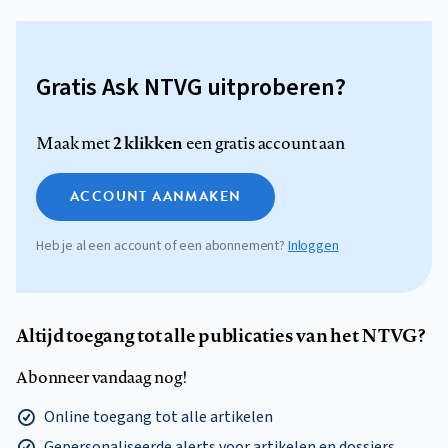
Gratis Ask NTVG uitproberen?
2 klikken
Maak met
een gratis account aan
ACCOUNT AANMAKEN
Heb je al een account of een abonnement?
Inloggen
Altijd toegang tot alle publicaties van het NTVG?
Abonneer vandaag nog!
Online toegang tot alle artikelen
Gepersonaliseerde alerts voor artikelen en dossiers