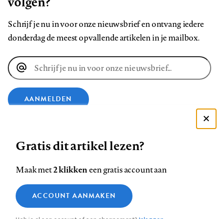
volgen?
Schrijf je nu in voor onze nieuwsbrief en ontvang iedere
donderdag de meest opvallende artikelen in je mailbox.
E-
mailadres
AANMELDEN
Deze site gebruikt cookies
VOLG ONS OP
Gratis dit artikel lezen?
Zie onze cookie policy
ACCEPTEER AANBEVOLEN INSTELLINGEN
Volg
Volg
Volg
Volg
Volg
Volg
2 klikken
Maak met
een gratis account aan
ons
ons
ons
ons
ons
ons
Functionele cookies
op
op
op
op
op
op
Contact
Colofon
Disclaimer
Privacy
About us
ACCOUNT AANMAKEN
Medische vragen verdienen
Sluiten
Footer
Analytische cookies
Facebook
LinkedIn
Bluesky
Instagram
YouTube
Pinterest
betrouwbare antwoorden