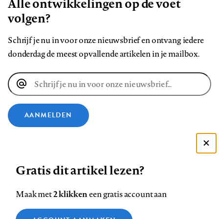
Alle ontwikkelingen op de voet
volgen?
Schrijf je nu in voor onze nieuwsbrief en ontvang iedere
donderdag de meest opvallende artikelen in je mailbox.
E-
mailadres
AANMELDEN
VOLG ONS OP
Deze site gebruikt cookies
Gratis dit artikel lezen?
Zie onze cookie policy
Volg
Volg
Volg
Volg
Volg
Volg
ACCEPTEER AANBEVOLEN INSTELLINGEN
ons
ons
2 klikken
ons
ons
ons
ons
Maak met
een gratis account aan
op
op
op
op
op
op
Contact
Colofon
Disclaimer
Privacy
About us
Functionele cookies