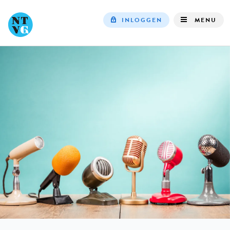
INLOGGEN
MENU
Top
navigation
IN