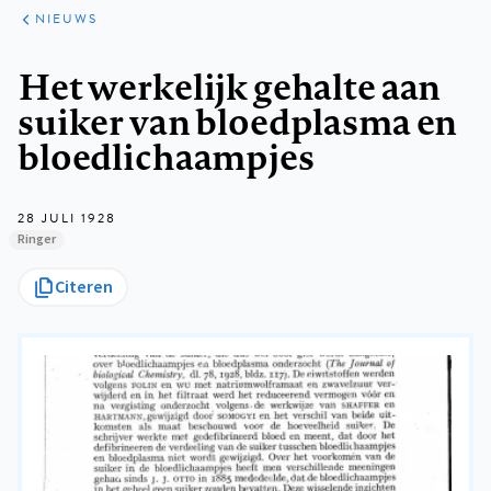
ARTIKELEN
HET
NIEUWS
KORT
Kruimelpad
Het werkelijk gehalte aan
suiker van bloedplasma en
bloedlichaampjes
28 JULI 1928
Ringer
Citeren