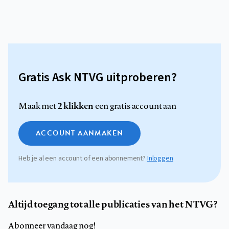
Gratis Ask NTVG uitproberen?
2 klikken
Maak met
een gratis account aan
ACCOUNT AANMAKEN
Heb je al een account of een abonnement?
Inloggen
Altijd toegang tot alle publicaties van het NTVG?
Abonneer vandaag nog!